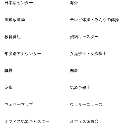
日本語センター
海外
国際放送局
テレビ体操・みんなの体操
教育番組
契約キャスター
年度別アナウンサー
女流棋士・女流雀士
将棋
囲碁
麻雀
気象予報士
ウェザーマップ
ウェザーニューズ
オフィス気象キャスター
オフィス気象台