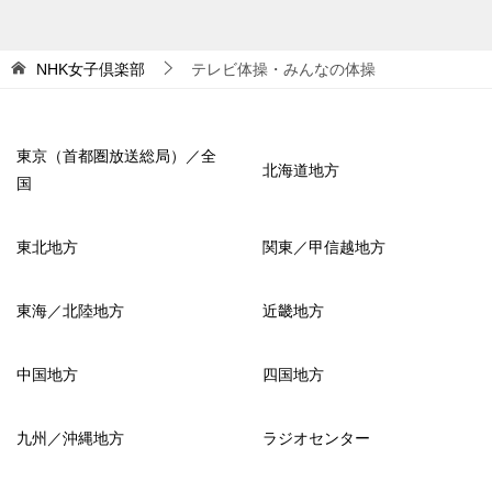
NHK女子倶楽部
テレビ体操・みんなの体操
東京（首都圏放送総局）／全
北海道地方
国
東北地方
関東／甲信越地方
東海／北陸地方
近畿地方
中国地方
四国地方
九州／沖縄地方
ラジオセンター