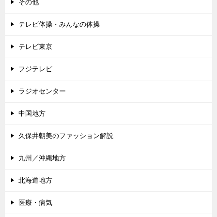
その他
テレビ体操・みんなの体操
テレビ東京
フジテレビ
ラジオセンター
中国地方
久保井朝美のファッション解説
九州／沖縄地方
北海道地方
医療・病気