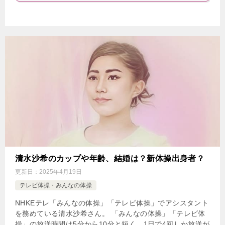
清水沙希のカップや年齢、結婚は？新体操出身者？
更新日：
2025年4月19日
テレビ体操・みんなの体操
NHKEテレ「みんなの体操」「テレビ体操」でアシスタント
を務めている清水沙希さん。 「みんなの体操」「テレビ体
操」の放送時間は5分から10分と短く、1日で4回しか放送が