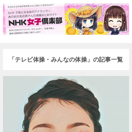
「テレビ体操・みんなの体操」の記事一覧