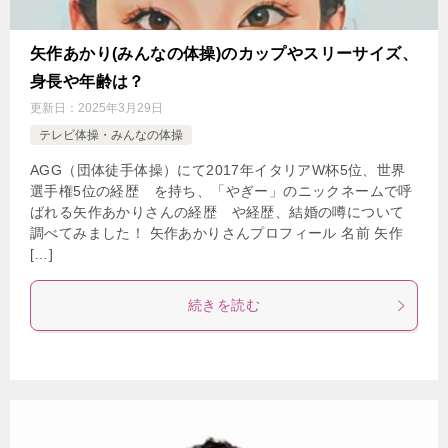
矢作あかり(みんなの体操)のカップやスリーサイズ、
身長や年齢は？
更新日：
2025年3月29日
テレビ体操・みんなの体操
AGG（団体徒手体操）にて2017年イタリアW杯5位、世界
選手権5位の経歴 を持ち、「やぎー」のニックネームで呼
ばれる矢作あかりさんの経歴 や経歴、結婚の噂について
調べてみました！ 矢作あかりさんプロフィール 名前 矢作
[…]
続きを読む