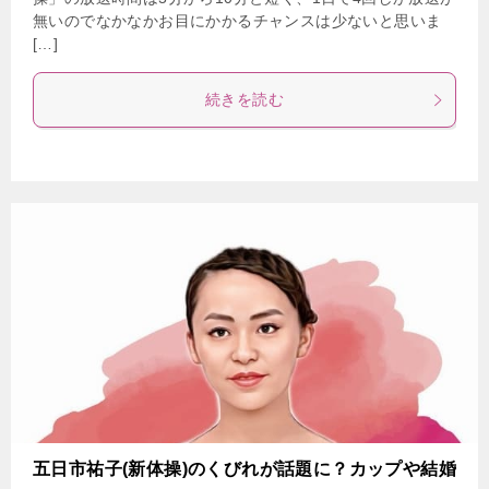
無いのでなかなかお目にかかるチャンスは少ないと思いま
[…]
続きを読む
五日市祐子(新体操)のくびれが話題に？カップや結婚