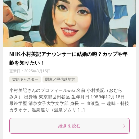
NHK小村美記アナウンサーに結婚の噂？カップや年
齢を知りたい！
更新日：
2025年3月15日
契約キャスター
関東／甲信越地方
小村美記さんのプロフィールwiki 名前 小村美記（おむら
みき） 出身地 東京都世田谷区 生年月日 1989年12月18日
最終学歴 清泉女子大学文学部 身長 ー 血液型 ー 趣味・特技
カラオケ、温泉巡り（温泉ソムリ […]
続きを読む