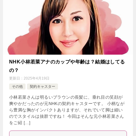
NHK小林若菜アナのカップや年齢は？結婚はしてる
の？
更新日：
2025年4月19日
その他
契約キャスター
小林若菜さんは明るいブラウンの長髪に、垂れ目の笑顔が
爽やかだったのが元NHKの契約キャスターです。 小柄なが
ら豊満な胸がインパクトありますが、それでいて脚は細い
のでスタイルは抜群ですね！ 今回はそんな元小林若菜さん
をご紹 […]