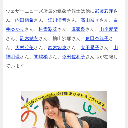
ウェザーニューズ所属の気象予報士は他に
武藤彩芽
さ
ん、
内田侑希
さん、
江川清音
さん、
高山奈々
さん、
白
井ゆかり
さん、
松雪彩花
さん、
眞家泉
さん、
山岸愛梨
さん、
駒木結衣
さん、檜山沙耶さん、
角田奈緒子
さ
ん、
大村絵美
さん、
鈴木智恵
さん、
太田景子
さん、
山
神明理
さん、
関嶋梢
さん、
今田佐和子
さんらが在籍し
ています。