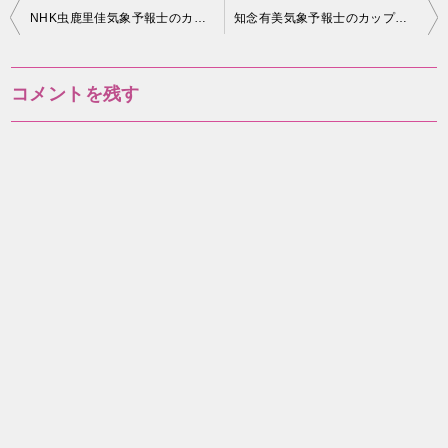
投
NHK虫鹿里佳気象予報士のカップや年齢は？実は結婚していた！
知念有美気象予報士のカップや身長は？現在ブログは閉鎖されている？
稿
ナ
コメントを残す
ビ
ゲ
ー
シ
ョ
ン