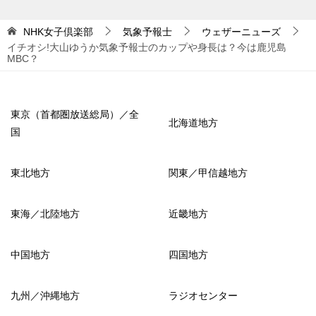
NHK女子倶楽部
気象予報士
ウェザーニューズ
イチオシ!大山ゆうか気象予報士のカップや身長は？今は鹿児島
MBC？
東京（首都圏放送総局）／全
北海道地方
国
東北地方
関東／甲信越地方
東海／北陸地方
近畿地方
中国地方
四国地方
九州／沖縄地方
ラジオセンター