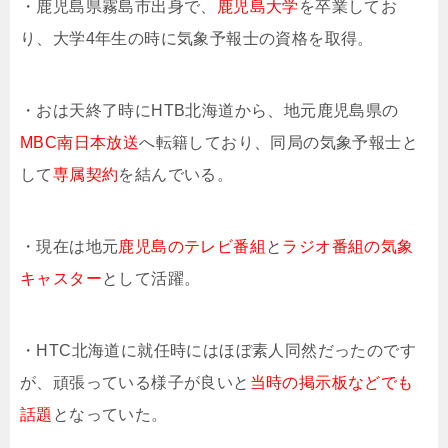
・鹿児島県霧島市出身で、
鹿児島大学
を卒業してお
り、大学4年生の時に気象予報士の資格を取得。
・おは天終了時にHTB北海道から、地元鹿児島県の
MBC南日本放送
へ転籍しており、同局の気象予報士と
して
専属契約
を結んでいる。
・現在は地元
鹿児島のテレビ番組
と
ラジオ番組の気象
キャスター
として活躍。
・HTC北海道に就任時にはほぼ素人同然だったのです
が、頑張っている様子が良いと
当時の掲示板などでも
話題
となっていた。