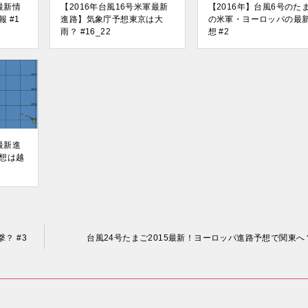
最新情
【2016年台風16号米軍最新
【2016年】台風6号のた
 #1
進路】気象庁予想東京は大
の米軍・ヨーロッパの最
雨？ #16_22
想 #2
最新進
想は越
？ #3
台風24号たまご2015最新！ヨーロッパ進路予想で関東へ？