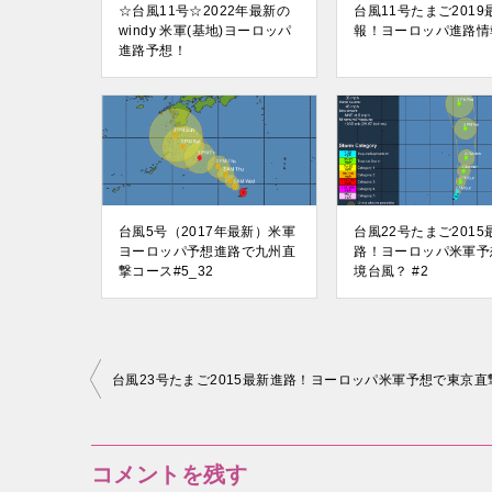
☆台風11号☆2022年最新の
台風11号たまご2019
windy 米軍(基地)ヨーロッパ
報！ヨーロッパ進路情報
進路予想！
台風5号（2017年最新）米軍
台風22号たまご2015
ヨーロッパ予想進路で九州直
路！ヨーロッパ米軍予
撃コース#5_32
境台風？ #2
投
台風23号たまご2015最新進路！ヨーロッパ米軍予想で東京直撃
稿
ナ
コメントを残す
ビ