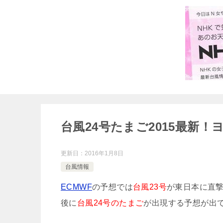
台風24号たまご2015最新！
更新日：
2016年1月8日
台風情報
ECMWF
の予想では
台風23号
が東日本に直撃
後に
台風24号のたまご
が出現する予想が出