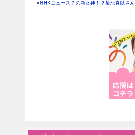
●
NHKニュース７の新女神！？菊池真以さ