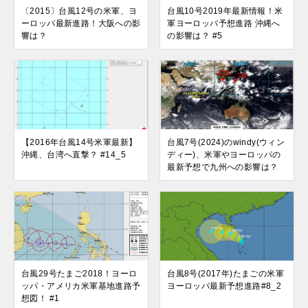
〔2015〕台風12号の米軍、ヨ
台風10号2019年最新情報！米
ーロッパ最新進路！大阪への影
軍ヨーロッパ予想進路 沖縄へ
響は？
の影響は？ #5
【2016年台風14号米軍最新】
台風7号(2024)のwindy(ウィン
沖縄、台湾へ直撃？ #14_5
ディー)、米軍やヨーロッパの
最新予想で九州への影響は？
台風29号たまご2018！ヨーロ
台風8号(2017年)たまごの米軍
ッパ・アメリカ米軍基地進路予
ヨーロッパ最新予想進路#8_2
想図！ #1