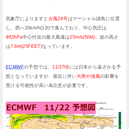
気象庁によりますと
台風26号
はマーシャル諸島に位置
し、西へ20km/h(12t)で進んでおり、中心気圧は
992hPa
中心付近の最大風速は
25m/s(50kt)
、波の高さ
は
7.6m(25FEET)
なっています。
ECMWF
の予想では、
11/27頃
には日本から遠ざかる予
想となっていますが、接近に伴い
大雨や強風
の影響を
受ける可能性が高い為注意が必要です。