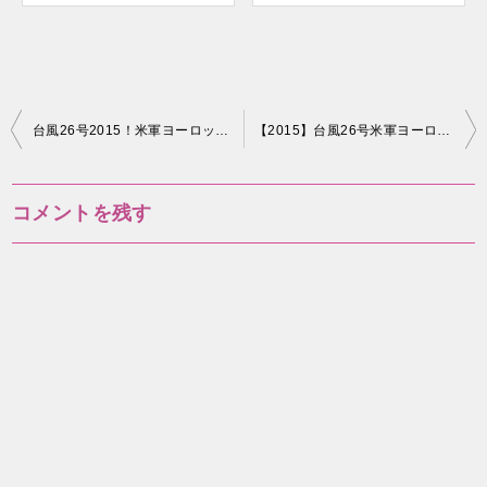
投
台風26号2015！米軍ヨーロッパ最新進路予想沖縄への影響は？ #4
【2015】台風26号米軍ヨーロッパの最新進路予想！日本へに急旋回？ #6
稿
ナ
コメントを残す
ビ
ゲ
ー
シ
ョ
ン