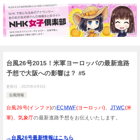
台風26号2015！米軍ヨーロッパの最新進路
予想で大阪への影響は？ #5
更新日：
2025年4月5日
台風情報
台風26号(
インファ)
の
ECMWF
(ヨーロッパ)、
JTWC
(米
軍)、気象庁
の最新進路予想をお伝えいたします。
→台風26号最新情報はこちら