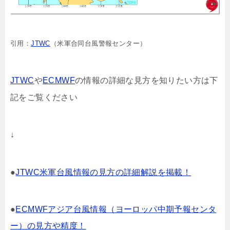
引用：
JTWC
（米軍合同台風警報センター）
JTWC
や
ECMWF
の情報の詳細な見方を知りたい方は下
記をご覧ください
↓
●
JTWC米軍台風情報の見方の詳細解説を掲載！
●
ECMWFアジア台風情報（ヨーロッパ中期予報センタ
ー）の見方や精度！