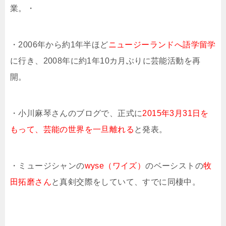
業。・
・2006年から約1年半ほど
ニュージーランドへ語学留学
に行き、2008年に約1年10カ月ぶりに芸能活動を再
開。
・小川麻琴さんのブログで、正式に
2015年3月31日を
もって、芸能の世界を一旦離れる
と発表。
・ミュージシャンの
wyse（ワイズ）
のベーシストの
牧
田拓磨さん
と真剣交際をしていて、すでに同棲中。