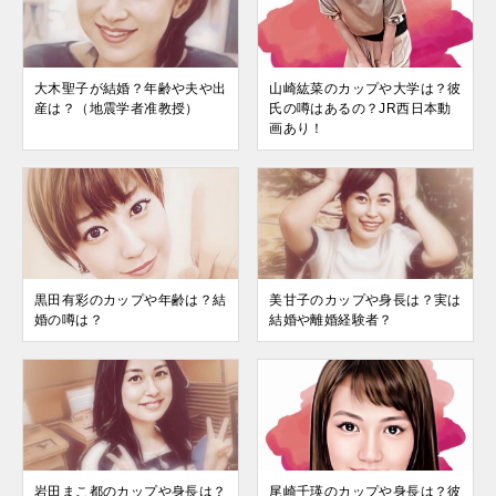
大木聖子が結婚？年齢や夫や出
山崎紘菜のカップや大学は？彼
産は？（地震学者准教授）
氏の噂はあるの？JR西日本動
画あり！
黒田有彩のカップや年齢は？結
美甘子のカップや身長は？実は
婚の噂は？
結婚や離婚経験者？
岩田まこ都のカップや身長は？
尾崎千瑛のカップや身長は？彼