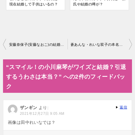
現在結婚して子供はいるの？
氏や結婚の噂が？
投
安藤奈保子(安藤なおこ)の結婚や旦那、子供の情報は？
蒼あんな・れいな双子の本名は？法政大学在学中で台湾でも活動中？
稿
ナ
“スマイル！の小川麻琴がワイズと結婚？引退
ビ
するうわさは本当？” への2件のフィードバッ
ゲ
ク
ー
シ
ザンギン
より:
返信
ョ
2021年12月27日 9:05 AM
ン
画像は田中れいなでは？