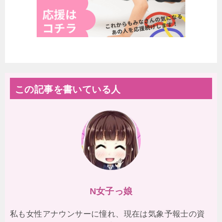
この記事を書いている人
N女子っ娘
私も女性アナウンサーに憧れ、現在は気象予報士の資