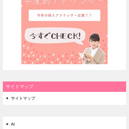
サイトマップ
サイトマップ
AI