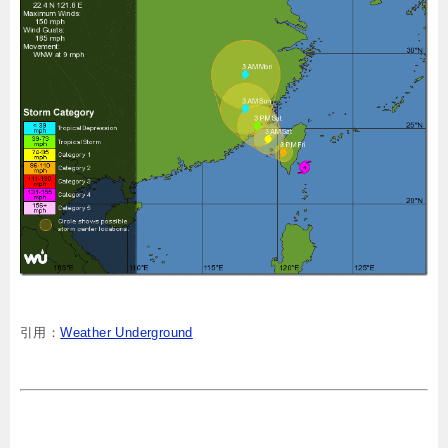
引用：
Weather Underground