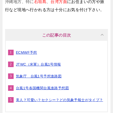
沖縄地方、特に
石垣島
、
台湾方面
にお住まいの方や旅
行など現地へ行かれる方は十分にお気を付け下さい
。
この記事の目次
ECMWF予想
JTWC（米軍）台風1号情報
気象庁 台風1号予想進路図
台風1号各国機関台風進路予想図
美人？可愛い？セクシー？どの気象予報士がタイプ？