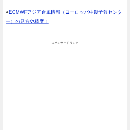
●
ECMWFアジア台風情報（ヨーロッパ中期予報センタ
ー）の見方や精度！
スポンサードリンク