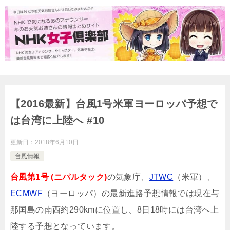
【2016最新】台風1号米軍ヨーロッパ予想で
は台湾に上陸へ #10
更新日：
2018年6月10日
台風情報
台風第1号 (ニパルタック)
の気象庁、
JTWC
（米軍）、
ECMWF
（ヨーロッパ）の最新進路予想情報では現在与
那国島の南西約290kmに位置し、8日18時には台湾へ上
陸する予想となっています。