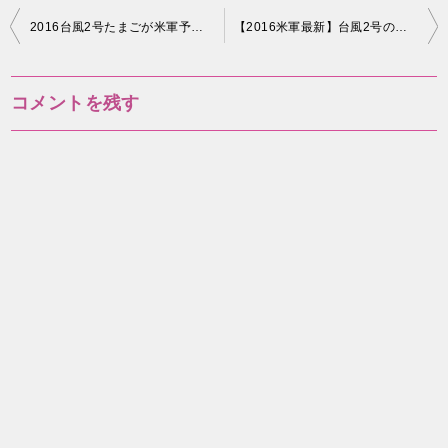
投
2016台風2号たまごが米軍予想で存在？気象庁ヨーロッパの予想は？
【2016米軍最新】台風2号のたまごが発生？気象庁ヨーロッパの予想は？
稿
ナ
コメントを残す
ビ
ゲ
ー
シ
ョ
ン