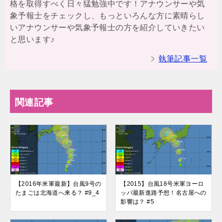
格を取得すべく日々猛勉強中です！アナウンサーや気
象予報士をチェックし、もっといろんな方に素晴らし
いアナウンサーや気象予報士の方を紹介していきたい
と思います♪
執筆記事一覧
関連記事
【2016年米軍最新】台風9号の
【2015】台風18号米軍ヨーロ
たまごは北海道へ来る？ #9_4
ッパ最新進路予想！名古屋への
影響は？ #5