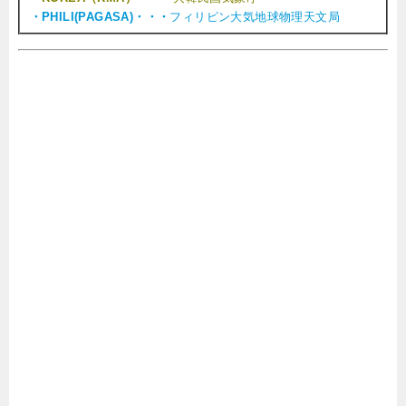
・PHILI(PAGASA)・・・
フィリピン大気地球物理天文局