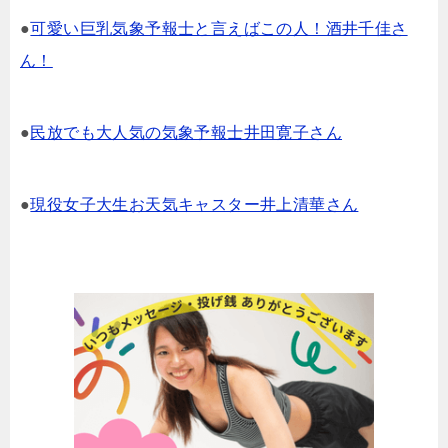
●
可愛い巨乳気象予報士と言えばこの人！酒井千佳さ
ん！
●
民放でも大人気の気象予報士井田寛子さん
●
現役女子大生お天気キャスター井上清華さん