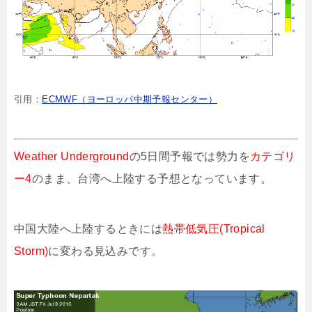
引用：
ECMWF（ヨーロッパ中期予報センター）
Weather Underground
の5日間予報では勢力を
カテゴリ
ー4
のまま、台湾へ上陸する予想となっています。
中国大陸へ上陸するときには
熱帯低気圧(Tropical
Storm)
に変わる見込みです。