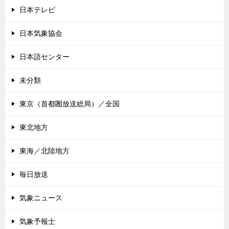
日本テレビ
日本気象協会
日本語センター
未分類
東京（首都圏放送総局）／全国
東北地方
東海／北陸地方
毎日放送
気象ニュース
気象予報士