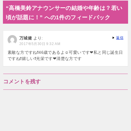
ナ
“高橋美鈴アナウンサーの結婚や年齢は？若い
ビ
頃が話題に！” への1件のフィードバック
ゲ
ー
万城健
より:
返信
シ
2017年5月30日 9:32 AM
ョ
素敵な方ですね❗46歳であるよ☺可愛いです❤私と同じ誕生日
ですね❗嬉しい❗光栄です❤清楚な方です
ン
コメントを残す