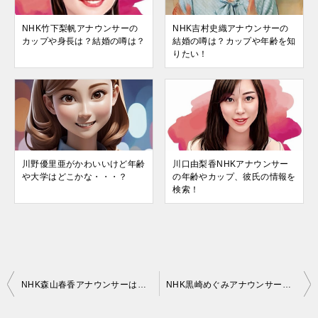
NHK竹下梨帆アナウンサーの
NHK吉村史織アナウンサーの
カップや身長は？結婚の噂は？
結婚の噂は？カップや年齢を知
りたい！
川野優里亜がかわいいけど年齢
川口由梨香NHKアナウンサー
や大学はどこかな・・・？
の年齢やカップ、彼氏の情報を
検索！
投
NHK森山春香アナウンサーは拒食症？美脚、身長プロフまとめ！
NHK黒崎めぐみアナウンサーは独身？太ったって本当？
稿