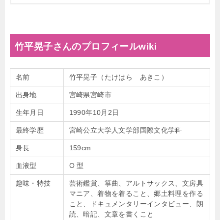
竹平晃子さんのプロフィールwiki
名前
竹平晃子（たけはら あきこ）
出身地
宮崎県宮崎市
生年月日
1990年10月2日
最終学歴
宮崎公立大学人文学部国際文化学科
身長
159cm
血液型
O 型
趣味・特技
芸術鑑賞、箏曲、アルトサックス、文房具
マニア、着物を着ること、郷土料理を作る
こと、ドキュメンタリーインタビュー、朗
読、暗記、文章を書くこと