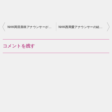
投
NHK岡田美咲アナウンサーが結婚？年齢やカップを知りたい！
NHK西岡愛アナウンサーの結婚の噂は？カップや年齢を知りたい！
稿
ナ
コメントを残す
ビ
ゲ
ー
シ
ョ
ン