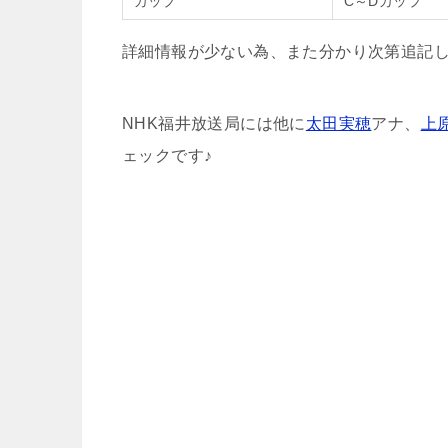
カップ
C～Dカップ
詳細情報が少ない為、また分かり次第追記
NHK福井放送局には他に
太田実穂
アナ、
上
ェックです♪