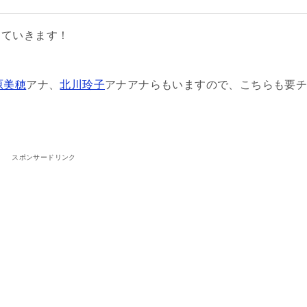
していきます！
原美穂
アナ、
北川玲子
アナアナらもいますので、こちらも要
スポンサードリンク