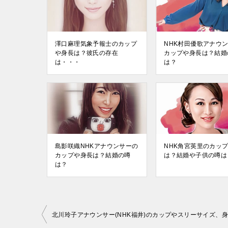
澤口麻理気象予報士のカップ
NHK村田優歌アナウ
や身長は？彼氏の存在
カップや身長は？結婚
は・・・
は？
島影咲織NHKアナウンサーの
NHK角宮英里のカッ
カップや身長は？結婚の噂
は？結婚や子供の噂は
は？
投