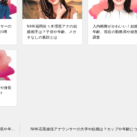
ンサーの
NHK福岡佐々木理恵アナの結
入内嶋舞がかわいい！結
の噂
婚相手は？子供や年齢、メガ
年齢、現在の勤務局や経
ネなしの素顔とは
調査
プや身長
？
北川玲子アナウンサー(NHK福井)のカップやスリーサイズ、身長や年齢は？
NHK石黒綾佳アナウンサーの大学や結婚は？カップや年齢に