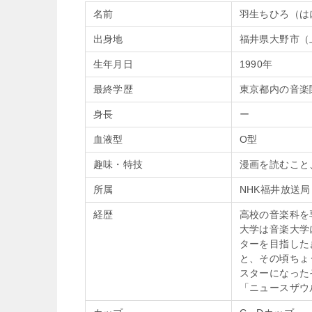
名前
羽生ちひろ（は
出身地
福井県大野市（
生年月日
1990年
最終学歴
東京都内の音楽
身長
ー
血液型
O型
趣味・特技
漫画を読むこと
所属
NHK福井放送局
経歴
高校の音楽科を
大学は音楽大学
ターを目指した
と、その頃ちょ
スターになった
「ニュースザウ