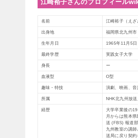
江崎裕子さんのプロフィールwik
名前
江崎裕子（えざ
出身地
福岡県北九州市
生年月日
1965年11月5日
最終学歴
実践女子大学
身長
ー
血液型
O型
趣味・特技
演劇、映画、音
所属
NHK北九州放送
経歴
大学卒業後の
1
月からは熊本県民
送 (FBS) 
九州教室の講師
送局に戻り契約