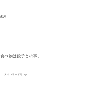
放送局
な食べ物は餃子との事。
スポンサードリンク