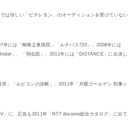
とでは珍しい「ピチレモン」のオーディションを受けていない
07年には「
蜘蛛之巣医院
」「
ルナバス720
」、2008年には
finder
」、「
弱虫団
」、2011年には「
DISTANCE
」に出演し
談所」「ルビコンの決断」、2011年「月曜ゴールデン 刑事シ
」に、広告も2011年「NTT docomo総合カタログ」に出て