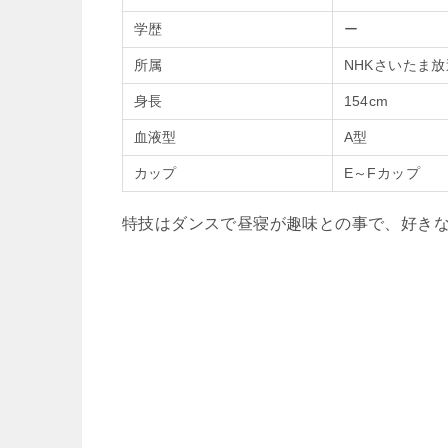
学歴
ー
所属
NHKさいたま
身長
154cm
血液型
A型
カップ
E～Fカップ
特技はダンスで昼寝が趣味との事で、好き