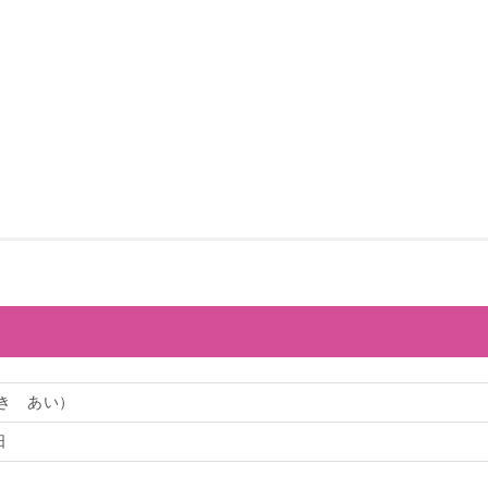
き あい）
日