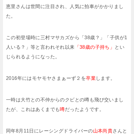
恵里さんは世間に注目され、人気に拍車がかかりまし
た。
この初登場時に三村マサカズから「38歳？」「子供が1
人いる？」等と言われそれ以来
「38歳の子持ち」
とい
じられるようになった。
2016年にはモヤモヤさまぁーず２を
卒業
します。
一時は大竹との不仲からのクビとの噂も飛び交いまし
たが、これはあくまでも
噂
だったようです。
同年8月11日にレーシングドライバーの
山本尚貴
さんと