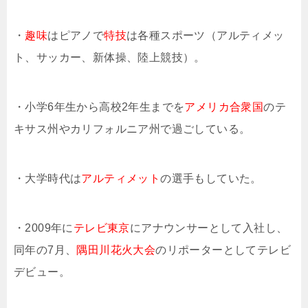
・
趣味
はピアノで
特技
は各種スポーツ（アルティメッ
ト、サッカー、新体操、陸上競技）。
・小学6年生から高校2年生までを
アメリカ合衆国
のテ
キサス州やカリフォルニア州で過ごしている。
・大学時代は
アルティメット
の選手もしていた。
・2009年に
テレビ東京
にアナウンサーとして入社し、
同年の7月、
隅田川花火大会
のリポーターとしてテレビ
デビュー。