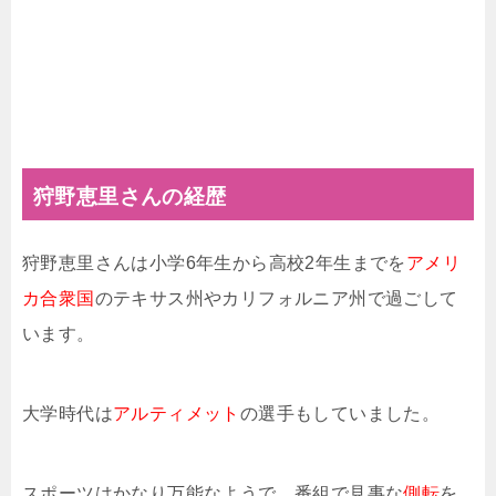
狩野恵里さんの経歴
狩野恵里さんは小学6年生から高校2年生までを
アメリ
カ合衆国
のテキサス州やカリフォルニア州で過ごして
います。
大学時代は
アルティメット
の選手もしていました。
スポーツはかなり万能なようで、番組で見事な
側転
を