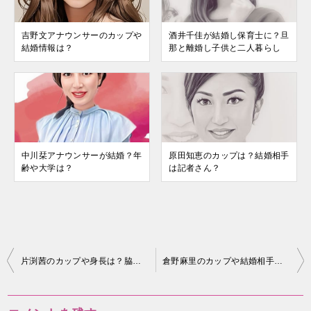
吉野文アナウンサーのカップや
酒井千佳が結婚し保育士に？旦
結婚情報は？
那と離婚し子供と二人暮らし
中川栞アナウンサーが結婚？年
原田知恵のカップは？結婚相手
齢や大学は？
は記者さん？
投
片渕茜のカップや身長は？脇やダンスが話題に？
倉野麻里のカップや結婚相手は？現在は再婚している？
稿
ナ