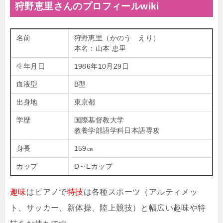
狩野恵里さんのプロフィールwiki
名前
狩野恵里（かのう えり）
本名：山本 恵里
生年月日
1986年10月29日
血液型
B型
出身地
東京都
学歴
国際基督教大学
教養学部語学科日本語専攻
身長
159㎝
カップ
D～Eカップ
趣味
はピアノで
特技
は各種スポーツ（アルティメッ
ト、サッカー、新体操、陸上競技）と幅広い趣味や特