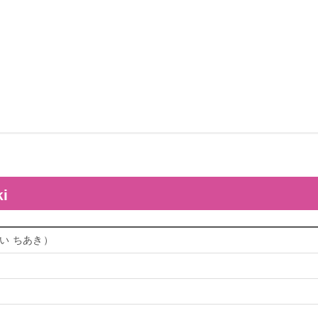
i
い ちあき）