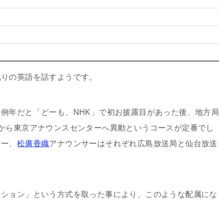
訛りの英語を話すようです。
例年だと「どーも、NHK」で初お披露目があった後、地方
から東京アナウンスセンターへ異動というコースが定番でし
サー、
松廣香織
アナウンサーはそれぞれ広島放送局と仙台放送
ーション」という方式を取った事により、このような配属にな