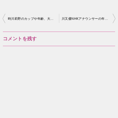
投
時川莉野のカップや年齢、大学は？結婚してるの？
川又優NHKアナウンサーの年齢や高校は？新潟出身？
稿
ナ
コメントを残す
ビ
ゲ
ー
シ
ョ
ン