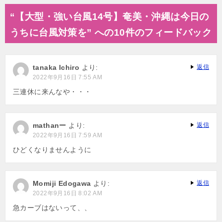
ナ
“【大型・強い台風14号】奄美・沖縄は今日の
ビ
うちに台風対策を” への10件のフィードバック
ゲ
ー
tanaka Ichiro
より:
返信
シ
2022年9月16日 7:55 AM
ョ
三連休に来んなや・・・
ン
mathanー
より:
返信
2022年9月16日 7:59 AM
ひどくなりませんように
Momiji Edogawa
より:
返信
2022年9月16日 8:02 AM
急カーブはないって、、