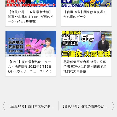
【台風15号・16号 最新情報】
【台風15号】関東は今夜遅く
関東や北日本は午前中が雨のピ
から雨のピーク
ーク (24日3時現在)
【LIVE】夜の最新気象ニュー
熱帯低気圧が台風15号に発達
ス・地震情報 2022年9月19日
予想 三連休は近畿～関東で局
(月)〈ウェザーニュースLiVE〉
地的な大雨警戒
投
【台風14号】西日本太平洋側は台風接近による大雨警戒
【台風14号】各地の雨風のピークの時間帯は？
稿