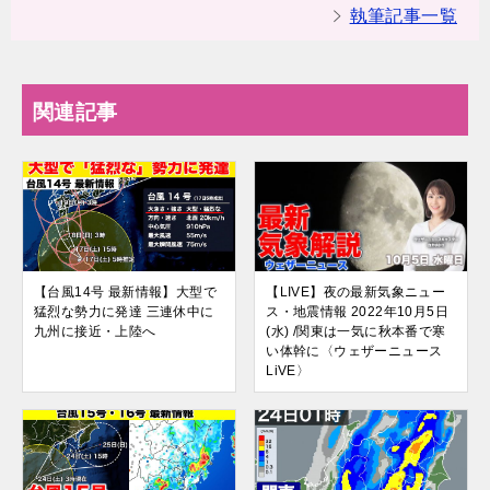
執筆記事一覧
関連記事
【台風14号 最新情報】大型で
【LIVE】夜の最新気象ニュー
猛烈な勢力に発達 三連休中に
ス・地震情報 2022年10月5日
九州に接近・上陸へ
(水) /関東は一気に秋本番で寒
い体幹に〈ウェザーニュース
LiVE〉