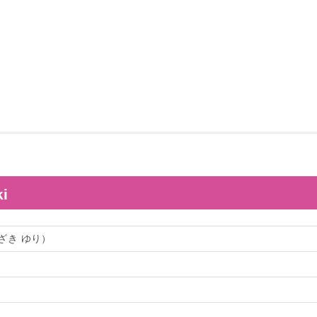
i
ざき ゆり）