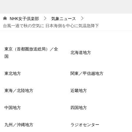
NHK女子倶楽部
気象ニュース
台風一過で秋の空気に 日本海側を中心に気温急降下
東京（首都圏放送総局）／全
北海道地方
国
東北地方
関東／甲信越地方
東海／北陸地方
近畿地方
中国地方
四国地方
九州／沖縄地方
ラジオセンター