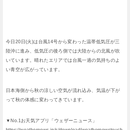
今日20日(火)は台風14号から変わった温帯低気圧が三
陸沖に進み、低気圧の後ろ側では大陸からの北風が吹
いています。晴れたエリアでは台風一過の気持ちのよ
い青空が広がっています。
日本海側から秋の涼しい空気が流れ込み、気温が下が
って秋の体感に変わってきています。
▼No.1お天気アプリ「ウェザーニュース」
https://weathernews.jp/s/download/weathernewstouch.