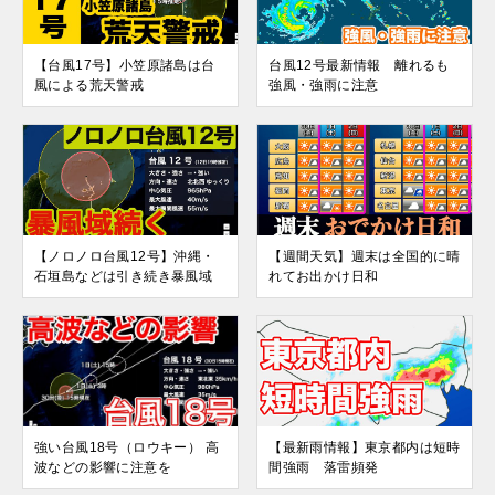
【台風17号】小笠原諸島は台
台風12号最新情報 離れるも
風による荒天警戒
強風・強雨に注意
【ノロノロ台風12号】沖縄・
【週間天気】週末は全国的に晴
石垣島などは引き続き暴風域
れてお出かけ日和
強い台風18号（ロウキー） 高
【最新雨情報】東京都内は短時
波などの影響に注意を
間強雨 落雷頻発