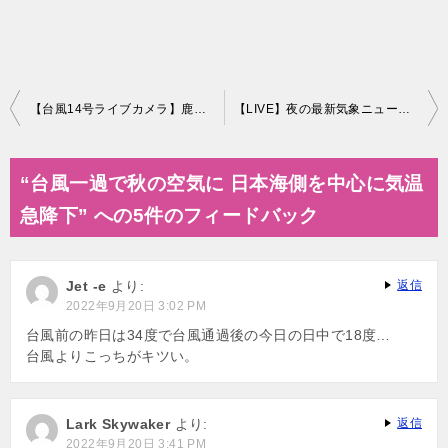
投
【台風14号ライブカメラ】鹿児島県・枕崎市／空と海を臨む宿『Ocean Hotel Iwato』より映像提供 9月19日(月)6:00〜
【LIVE】夜の最新気象ニュース・地震情報 2022年9月19日(月)〈ウェザーニュースLiVE〉
稿
ナ
“台風一過で秋の空気に 日本海側を中心に気温
ビ
急降下” への5件のフィードバック
ゲ
ー
Jet -e
より:
返信
シ
2022年9月20日 3:02 PM
ョ
台風前の昨日は34度で台風通過後の今日の日中で18度…
台風よりこっちがキツい。
ン
Lark Skywaker
より:
返信
2022年9月20日 3:41 PM