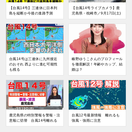
【台風14号】三連休に日本列
【台風14号ライブカメラ】鹿
島を縦断か今後の進路予測
児島県・枕崎市／9月17日(土)
台風14号は三連休に九州接近
椿野ゆうこさんのプロフィール
のおそれ 西よりに進む可能性
を徹底解説！年齢やカップ、結
も残る
婚は？
鹿児島県の特別警報を警報・注
台風12号最新情報 離れるも
意報に切替 台風14号離れる
強風・強雨に注意