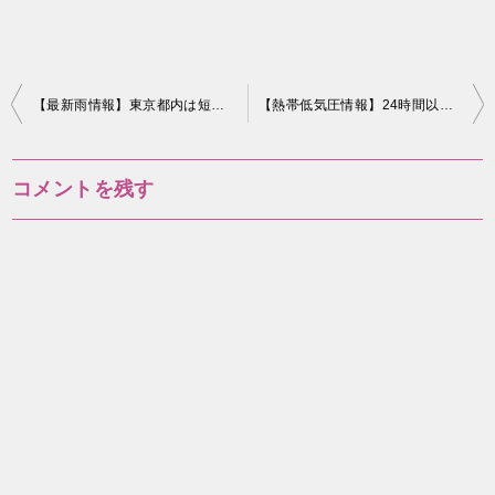
投
【最新雨情報】東京都内は短時間強雨 落雷頻発
【熱帯低気圧情報】24時間以内に台風発生の可能性 次に発生すると「台風17号」
稿
ナ
コメントを残す
ビ
ゲ
ー
シ
ョ
ン