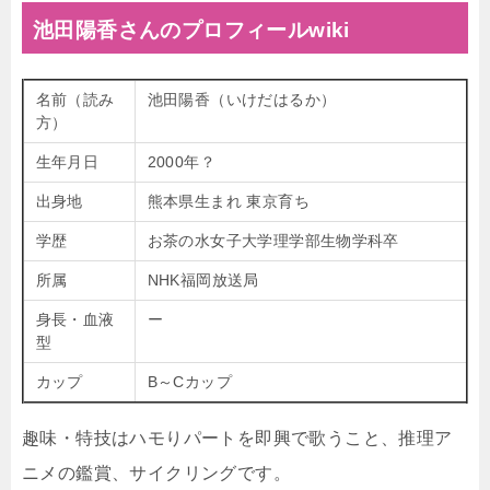
池田陽香さんのプロフィールwiki
名前（読み
池田陽香（いけだはるか）
方）
生年月日
2000年？
出身地
熊本県生まれ 東京育ち
学歴
お茶の水女子大学理学部生物学科卒
所属
NHK福岡放送局
身長・血液
ー
型
カップ
B～Cカップ
趣味・特技はハモりパートを即興で歌うこと、推理ア
ニメの鑑賞、サイクリングです。