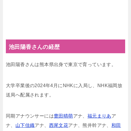
池田陽香さんの経歴
池田陽香さんは熊本県出身で東京で育っています。
大学卒業後の2024年4月にNHKに入局し、NHK福岡放
送局へ配属されます。
同期アナウンサーには
豊田晴萌
アナ、
福元まりあ
ア
ナ、
山下佳織
アナ、
西尾文花
アナ、熊井幹アナ、
和田