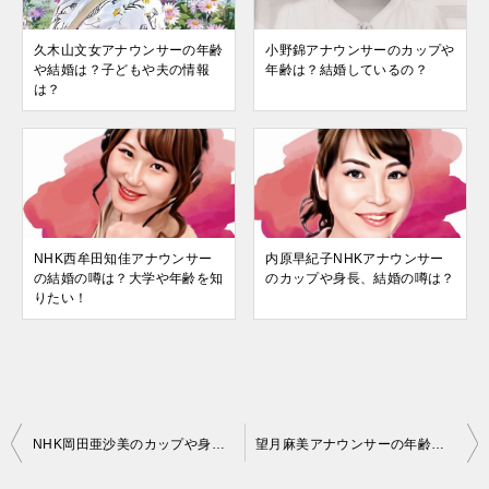
久木山文女アナウンサーの年齢
小野錦アナウンサーのカップや
や結婚は？子どもや夫の情報
年齢は？結婚しているの？
は？
NHK西牟田知佳アナウンサー
内原早紀子NHKアナウンサー
の結婚の噂は？大学や年齢を知
のカップや身長、結婚の噂は？
りたい！
投
NHK岡田亜沙美のカップや身長は？熊本時代にミス日本に？
望月麻美アナウンサーの年齢や学歴、結婚の情報は？
稿