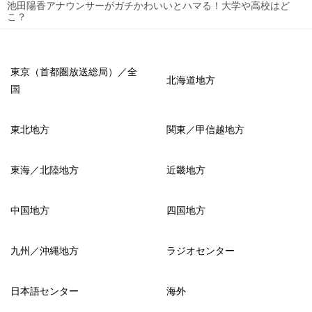
池田陽香アナウンサーがガチかわいいとハマる！大学や高校はど
こ？
東京（首都圏放送総局）／全
北海道地方
国
東北地方
関東／甲信越地方
東海／北陸地方
近畿地方
中国地方
四国地方
九州／沖縄地方
ラジオセンター
日本語センター
海外