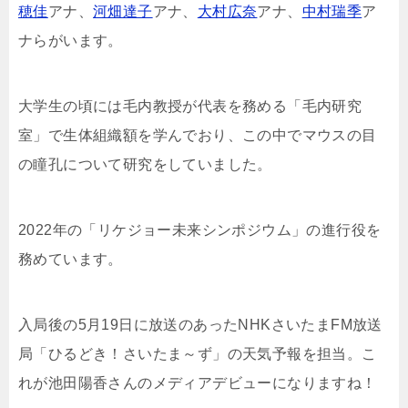
穂佳
アナ、
河畑達子
アナ、
大村広奈
アナ、
中村瑞季
ア
ナらがいます。
大学生の頃には毛内教授が代表を務める「毛内研究
室」で生体組織額を学んでおり、この中でマウスの目
の瞳孔について研究をしていました。
2022年の「リケジョー未来シンポジウム」の進行役を
務めています。
入局後の5月19日に放送のあったNHKさいたまFM放送
局「ひるどき！さいたま～ず」の天気予報を担当。こ
れが池田陽香さんのメディアデビューになりますね！