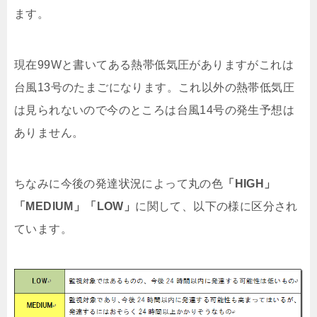
ます。
現在99Wと書いてある熱帯低気圧がありますがこれは
台風13号のたまごになります。これ以外の熱帯低気圧
は見られないので今のところは台風14号の発生予想は
ありません。
ちなみに今後の発達状況によって丸の色
「HIGH」
「MEDIUM」「LOW」
に関して、以下の様に区分され
ています。