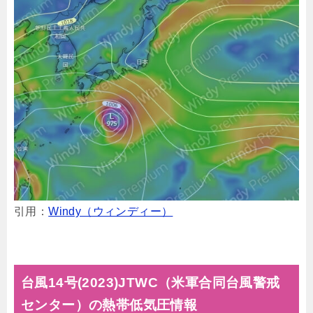
引用：
Windy（ウィンディー）
台風14号(2023)JTWC（米軍合同台風警戒
センター）の熱帯低気圧情報