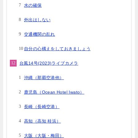
水の確保
外出はしない
交通機関の乱れ
自分の心構えをしておきましょう
台風14号(2023)ライブカメラ
沖縄（那覇空港他）
鹿児島（Ocean Hotel Iwato）
長崎（長崎空港）
高知（高知 桂浜）
大阪（大阪・梅田）