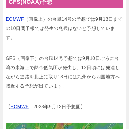
GFS(NOAA)予想
ECMWF
（画像上）の台風14号の予想では9月13日まで
の10日間予報では発生の兆候はないと予想していま
す。
GFS（画像下）の台風14号予想では9月10日ごろに台
湾の東海上で熱帯低気圧が発生し、12日頃には発達し
ながら進路を北上に取り13日には九州から四国地方へ
接近する予想が出ています。
【
ECMWF
2023年9月13日予想図】