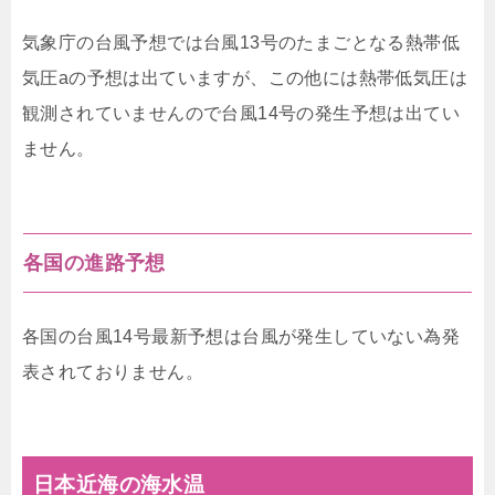
気象庁の台風予想では台風13号のたまごとなる熱帯低
気圧aの予想は出ていますが、この他には熱帯低気圧は
観測されていませんので台風14号の発生予想は出てい
ません。
各国の進路予想
各国の台風14号最新予想は台風が発生していない為発
表されておりません。
日本近海の海水温