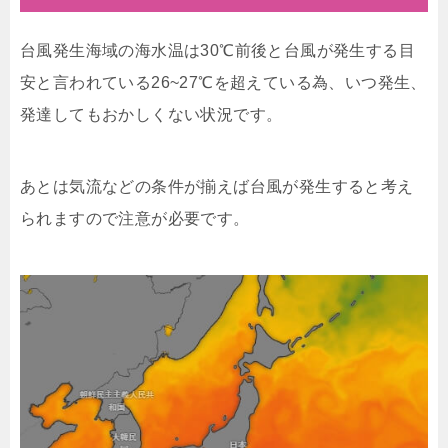
台風発生海域の海水温は30℃前後と台風が発生する目
安と言われている26~27℃を超えている為、いつ発生、
発達してもおかしくない状況です。
あとは気流などの条件が揃えば台風が発生すると考え
られますので注意が必要です。