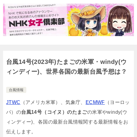
台風14号(2023年)たまごの米軍・windy(ウ
ィンディー)、世界各国の最新台風予想は？
台風情報
JTWC
（アメリカ米軍）、気象庁、
ECMWF
（ヨーロッ
パ）の
台風14号（コイヌ）のたまご
の米軍やwindy(ウ
ィンディー)、各国の最新台風情報関する最新情報をお
伝えします。