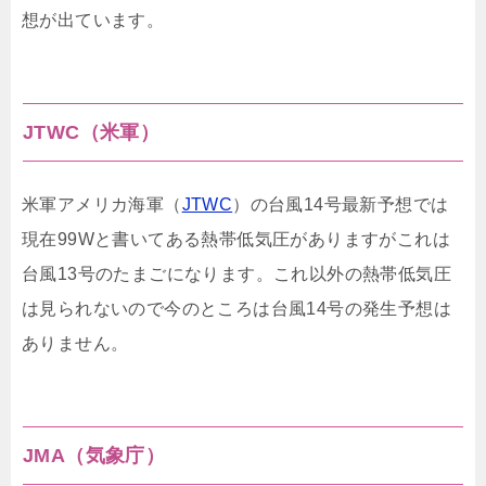
想が出ています。
JTWC（米軍）
米軍アメリカ海軍（
JTWC
）の台風14号最新予想では
現在99Wと書いてある熱帯低気圧がありますがこれは
台風13号のたまごになります。これ以外の熱帯低気圧
は見られないので今のところは台風14号の発生予想は
ありません。
JMA（気象庁）