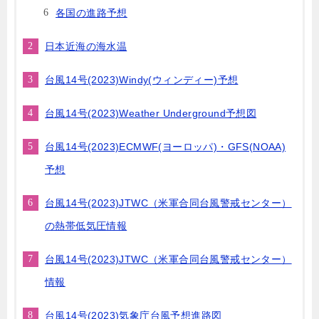
各国の進路予想
日本近海の海水温
台風14号(2023)Windy(ウィンディー)予想
台風14号(2023)Weather Underground予想図
台風14号(2023)ECMWF(ヨーロッパ)・GFS(NOAA)
予想
台風14号(2023)JTWC（米軍合同台風警戒センター）
の熱帯低気圧情報
台風14号(2023)JTWC（米軍合同台風警戒センター）
情報
台風14号(2023)気象庁台風予想進路図