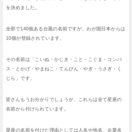
を決めました。
全部で140個ある台風の名前ですが、わが国日本からは
10個が登録されています。
その名前は「こいぬ・かじき・こと・こぐま・コンパ
ス・とかげ・やまねこ・てんびん・やぎ・うさぎ・く
じら」です。
皆さんもうお分かりでしょうが、これらは全て星座の
名前から付けられています。
星座の名前を付けた理由としては人名や地名、企業名