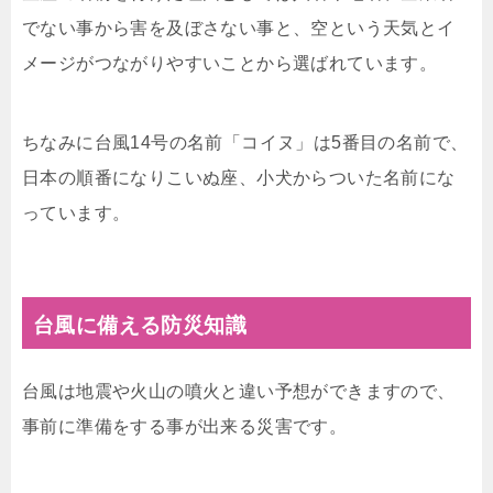
でない事から害を及ぼさない事と、空という天気とイ
メージがつながりやすいことから選ばれています。
ちなみに台風14号の名前「コイヌ」は5番目の名前で、
日本の順番になりこいぬ座、小犬からついた名前にな
っています。
台風に備える防災知識
台風は地震や火山の噴火と違い予想ができますので、
事前に準備をする事が出来る災害です。