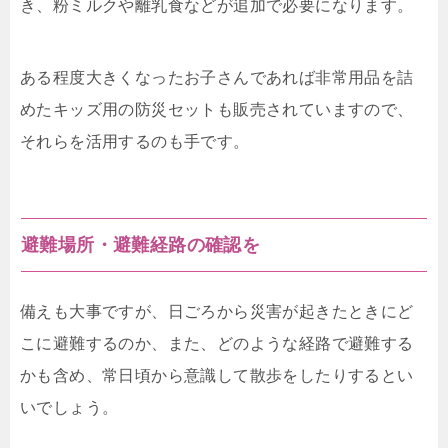
き、粉ミルクや離乳食などが追加で必要になります。
ある程度大きくなったお子さんであれば非常用品を詰
めたキッズ用の防災セットも販売されていますので、
それらを活用するのも手です。
避難場所・避難経路の確認を
備えも大事ですが、日ごろから災害が起きたときにど
こに避難するのか、また、どのような経路で避難する
かも含め、常日頃から意識して散歩をしたりするとい
いでしょう。