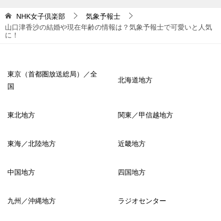
NHK女子倶楽部
気象予報士
山口津香沙の結婚や現在年齢の情報は？気象予報士で可愛いと人気
に！
東京（首都圏放送総局）／全
北海道地方
国
東北地方
関東／甲信越地方
東海／北陸地方
近畿地方
中国地方
四国地方
九州／沖縄地方
ラジオセンター