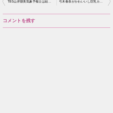
投
TBS山岸朋美気象予報士は結婚してる？年齢や身長プロフまとめ！
弓木春奈がかわいいし巨乳カップ！年齢や結婚の情報は？
稿
ナ
コメントを残す
ビ
ゲ
ー
シ
ョ
ン