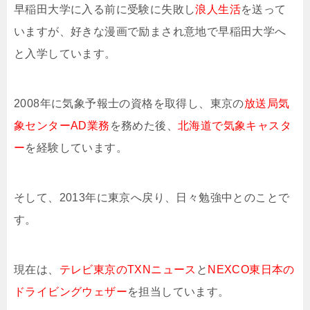
早稲田大学に入る前に受験に失敗し
浪人生活
を送って
いますが、好きな漫画で励まされ意地で早稲田大学へ
と入学しています。
2008年に気象予報士の資格を取得し、東京の
放送局気
象センターAD業務
を務めた後、
北海道で気象キャスタ
ー
を経験しています。
そして、2013年に東京へ戻り、日々勉強中とのことで
す。
現在は、
テレビ東京のTXNニュース
と
NEXCO東日本の
ドライビングウェザー
を担当しています。