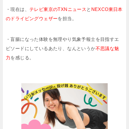
・現在は、
テレビ東京のTXNニュース
と
NEXCO東日本
のドライビングウェザー
を担当。
・盲腸になった体験を無理やり気象予報士を目指すエ
ピソードにしているあたり、なんというか
不思議な魅
力
を感じる。