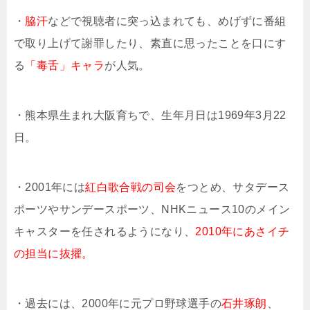
・
脇汗
などで視聴者に突っ込まれても、めげずに番組
で取り上げて謝罪したり、素直に思ったことを口にす
る
「毒舌」キャラ
が人気。
・熊本県生まれ大阪育ちで、生年月日は1969年3月22
日。
・2001年には
紅白歌合戦の司会
をつとめ、サタデース
ポーツやサンデースポーツ、NHKニュース10のメイン
キャスターを任されるようになり、
2010年にあさイチ
の担当に抜擢。
・過去には、2000年に元プロ野球選手の
石井琢朗
、