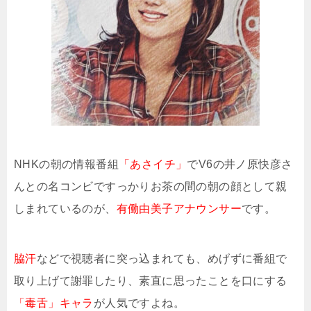
NHKの朝の情報番組
「あさイチ」
でV6の井ノ原快彦さ
んとの名コンビですっかりお茶の間の朝の顔として親
しまれているのが、
有働由美子アナウンサー
です。
脇汗
などで視聴者に突っ込まれても、めげずに番組で
取り上げて謝罪したり、素直に思ったことを口にする
「毒舌」キャラ
が人気ですよね。