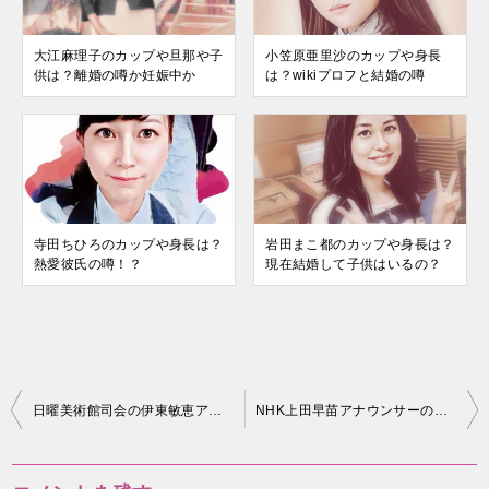
大江麻理子のカップや旦那や子
小笠原亜里沙のカップや身長
供は？離婚の噂か妊娠中か
は？wikiプロフと結婚の噂
寺田ちひろのカップや身長は？
岩田まこ都のカップや身長は？
熱愛彼氏の噂！？
現在結婚して子供はいるの？
投
日曜美術館司会の伊東敏恵アナの年齢は？結婚相手の夫はどんな人？
NHK上田早苗アナウンサーの結婚や年齢、夫や子供の噂をまとめました！
稿
ナ