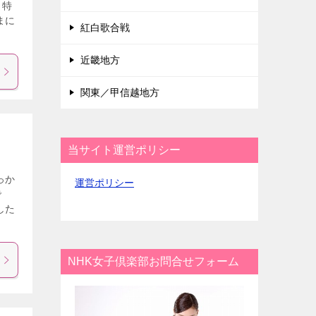
、特
まに
紅白歌合戦
近畿地方
関東／甲信越地方
当サイト運営ポリシー
っか
運営ポリシー
で
した
NHK女子倶楽部お問合せフォーム