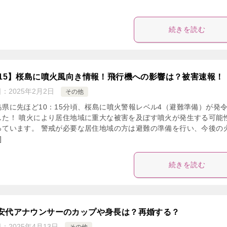
続きを読む
015】桜島に噴火風向き情報！飛行機への影響は？被害速報！
日：
2025年2月2日
その他
島県に先ほど10：15分頃、桜島に噴火警報レベル4（避難準備）が発
した！ 噴火により居住地域に重大な被害を及ぼす噴火が発生する可能
っています。 警戒が必要な居住地域の方は避難の準備を行い、今後の
]
続きを読む
安代アナウンサーのカップや身長は？再婚する？
日：
2025年4月13日