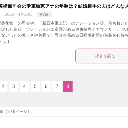
美術館司会の伊東敏恵アナの年齢は？結婚相手の夫はどんな
日：
2025年4月20日
その他
曜美術館」の司会や、「新日本風土記」のナレーション等、落ち着い
安定した進行・ナレーションに定評がある伊東敏恵アナウンサー。 40
えないほどの美しさや美脚で、司会を務める日曜美術館の包装を心待
 […]
続きを読む
2
3
4
5
6
7
8
（8 / 8ページ）