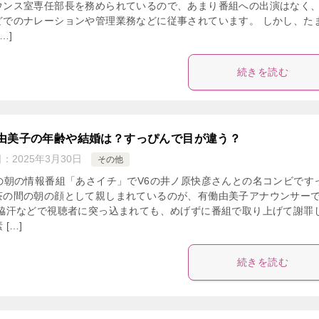
ウンス室専任部長を務められているので、あまり番組への出演はなく
どでのナレーションや管理業務などに従事されています。 しかし、た
…]
続きを読む
由美子の年齢や結婚は？すっぴんで目が違う？
日：
2025年3月30日
その他
Kの朝の情報番組「あさイチ」でV6の井ノ原快彦さんとの名コンビです
茶の間の朝の顔として親しまれているのが、有働由美子アナウンサー
 脇汗などで視聴者に突っ込まれても、めげずに番組で取り上げて謝罪
 […]
続きを読む