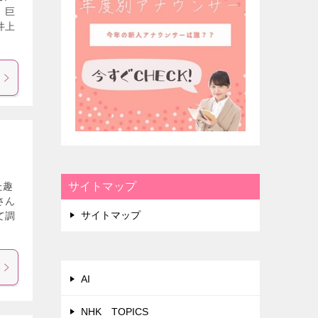
、巨
井上
た趣
サイトマップ
さん
サイトマップ
て調
AI
NHK TOPICS