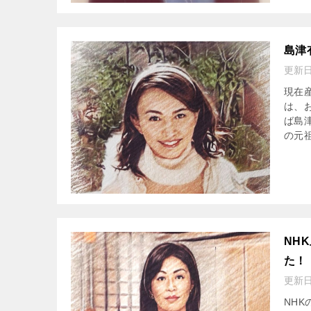
島津
更新
現在
は、
ば島
の元祖
NH
た！
更新
NH