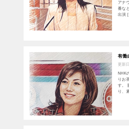
アナ
番な
出演 [
有働
更新
NH
りお
す。
り、素