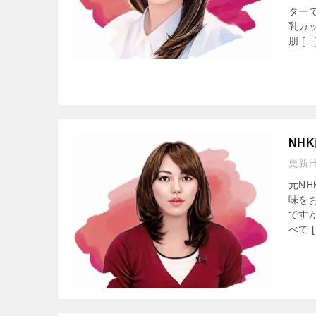
ター
乳カ
朋 […
NH
更新
元N
味を
です
べて [