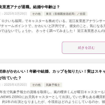
友里恵アナが退職。結婚や年齢は？
日：
2025年3月29日
その他
東京（首都圏放送総局）／全国
K「ロクいち福岡」でキャスターを務めている、近江友里恵アナウンサ
がチャームポイントで、かわいいと評判です。 彼女のこと、気になる
のではないでしょうか。 さっそく調べてみました！ 近江友里恵さんの
続きを読む
初奈がかわいい！年齢や結婚、カップを知りたい！実はスキ
が出ていた？
日：
2025年4月20日
その他
気象予報士
1年生で気象予報士の資格を取得し、嵐の櫻井くんが曜日キャスターも
るNEWS ZEROにお天気キャスターとして出演していた事もある磯貝
。 約1年の出演となりましたが、今現在はどのようにしているのか、