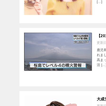
[…]
【2
更新
鹿児
れま
高ま
活 […
大成
更新