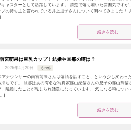
でキャスターとして活躍しています。 清楚で落ち着いた雰囲気ですが
ップの持ち主と言われている井上朋子さんについて調べてみました！ 
]
続きを読む
K雨宮萌果は巨乳カップ！結婚や旦那の噂は？
日：
2025年4月20日
その他
HKアナウンサーの雨宮萌果さんは落語を話すこと、という少し変わっ
お持ちです。 旦那はあの有名な写真家篠山紀信さんの息子の篠山輝信
が、離婚したことが報じられ話題になっています。 気になる噂につい
…]
続きを読む