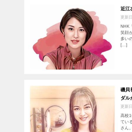
近江
更新
NH
笑顔
多い
[…]
磯貝
ダル
更新
高校
てい
さん