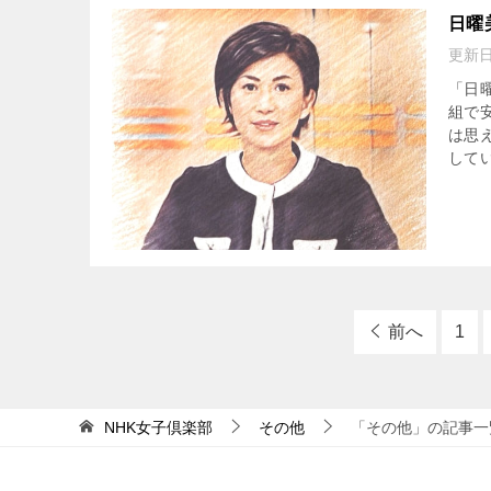
日曜
更新
「日
組で
は思
してい
前へ
1
NHK女子倶楽部
その他
「その他」の記事一覧