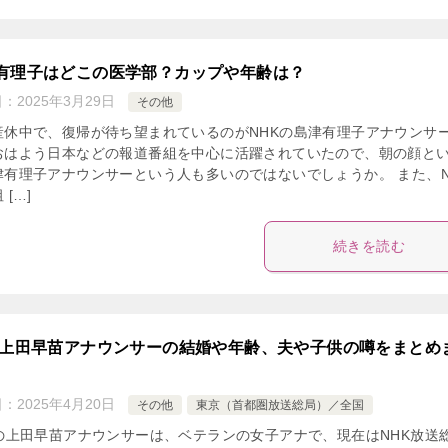
有理子はどこの医学部？カップや年齢は？
日：
2025年3月29日
その他
産休中で、復帰が待ち望まれているのがNHKの島津有理子アナウンサ
おはよう日本などの報道番組を中心に活躍されていたので、朝の顔と
津有理子アナウンサーという人も多いのではないでしょうか。 また、N
 […]
続きを読む
K上田早苗アナウンサーの結婚や年齢、夫や子供の噂をまとめ
日：
2025年4月20日
その他
東京（首都圏放送総局）／全国
Kの上田早苗アナウンサーは、ベテランの女子アナで、現在はNHK放送