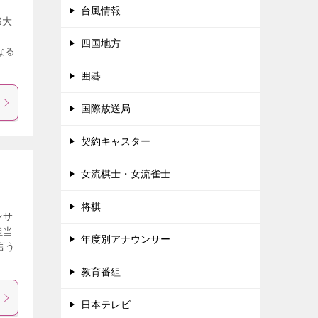
台風情報
都大
よ
四国地方
なる
囲碁
国際放送局
契約キャスター
女流棋士・女流雀士
将棋
ンサ
担当
年度別アナウンサー
言う
教育番組
日本テレビ