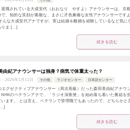
その他
、退職されている大成安代（おおなり やすよ）アナウンサーは、京
身で、知的な笑顔が素敵な、まさに才色兼備な女性アナウンサーです
 そんな大成安代アナですが、実は結婚＆離婚を経験しているなど気に
りま […]
続きを読む
美由紀アナウンサーは独身？病気で体重太った？
日：
2026年1月11日
その他
ラジオセンター
日本語センター
Kのエグゼクティブアナウンサー（局次長級）だった森田美由紀アナウ
、NHKのベテランアナで、「ラジオ深夜便」を始め落ち着いた番組を
ています。 とは言え、ベテランで管理職でもあったので、どちらかと
…]
続きを読む