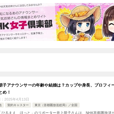
朋子アナウンサーの年齢や結婚は？カップや身長、プロフィ
とめ！
日：
2025年4月13日
他
契約キャスター
東京（首都圏放送総局）／全国
K「ひるまえ ほっと」のリポーター井上朋子さんは、NHK首都圏放送