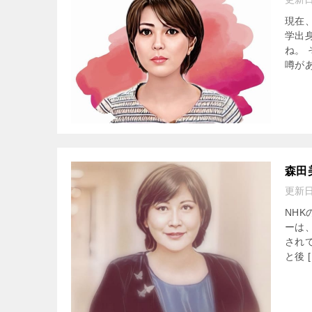
現在
学出
ね。
噂があ
森田
更新
NH
ーは
され
と後 [