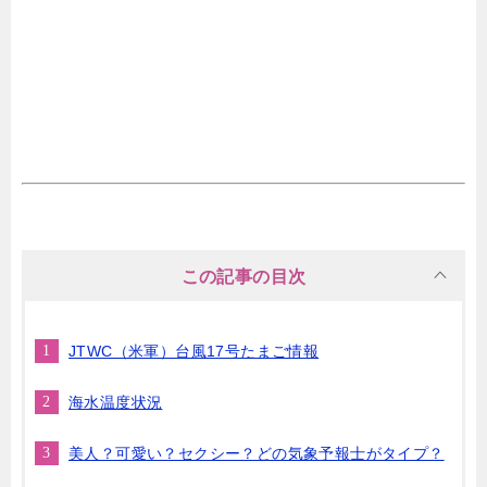
この記事の目次
JTWC（米軍）台風17号たまご情報
海水温度状況
美人？可愛い？セクシー？どの気象予報士がタイプ？