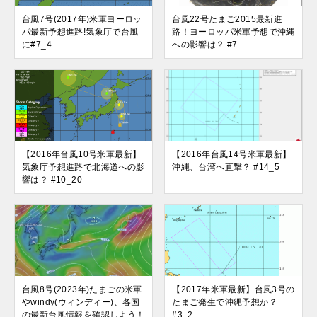
台風7号(2017年)米軍ヨーロッ
台風22号たまご2015最新進
パ最新予想進路!気象庁で台風
路！ヨーロッパ米軍予想で沖縄
に#7_4
への影響は？ #7
【2016年台風10号米軍最新】
【2016年台風14号米軍最新】
気象庁予想進路で北海道への影
沖縄、台湾へ直撃？ #14_5
響は？ #10_20
台風8号(2023年)たまごの米軍
【2017年米軍最新】台風3号の
やwindy(ウィンディー)、各国
たまご発生で沖縄予想か？
の最新台風情報を確認しよう！
#3_2