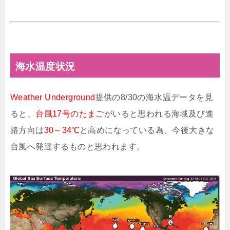
海水温度状況
Weather Underground
提供の8/30の海水温データを見
ると、
台風17号のたまご
がいると思われる海域及び進
路方向は
30～34℃
と高めになっている為、今後大きな
台風へ発達するものと思われます。