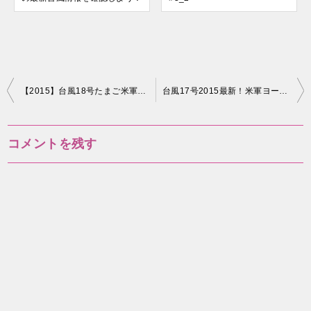
投
【2015】台風18号たまご米軍ヨーロッパ最新進路予想！越境台風になる？ #1
台風17号2015最新！米軍ヨーロッパ、気象庁進路予想！ #5
稿
ナ
コメントを残す
ビ
ゲ
ー
シ
ョ
ン