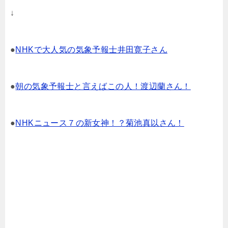
↓
●
NHKで大人気の気象予報士井田寛子さん
●
朝の気象予報士と言えばこの人！渡辺蘭さん！
●
NHKニュース７の新女神！？菊池真以さん！