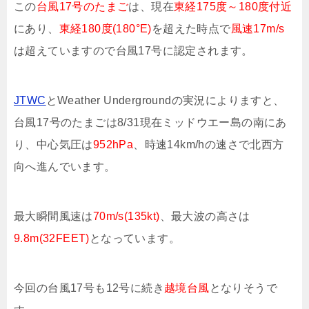
この
台風17号のたまご
は、現在
東経175度～180度付近
にあり、
東経180度(180°E)
を超えた時点で
風速17m/s
は超えていますので台風17号に認定されます。
JTWC
とWeather Undergroundの実況によりますと、
台風17号のたまごは8/31現在ミッドウエー島の南にあ
り、中心気圧は
952hPa
、時速14km/hの速さで北西方
向へ進んでいます。
最大瞬間風速は
70m/s(135kt)
、最大波の高さは
9.8m(32FEET)
となっています。
今回の台風17号も12号に続き
越境台風
となりそうで