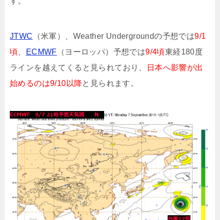
す。
JTWC
（米軍）、Weather Undergroundの予想では
9/1
頃
、
ECMWF
（ヨーロッパ）予想では
9/4頃
東経180度
ラインを越えてくると見られており、
日本へ影響が出
始めるのは9/10以降
と見られます。