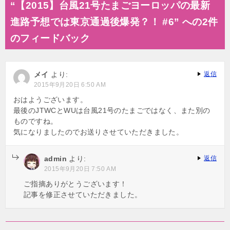
“【2015】台風21号たまごヨーロッパの最新
ビ
進路予想では東京通過後爆発？！ #6” への2件
ゲ
のフィードバック
ー
シ
メイ
より:
返信
ョ
2015年9月20日 6:50 AM
ン
おはようございます。
最後のJTWCとWUは台風21号のたまごではなく、また別の
ものですね。
気になりましたのでお送りさせていただきました。
admin
より:
返信
2015年9月20日 7:50 AM
ご指摘ありがとうございます！
記事を修正させていただきました。