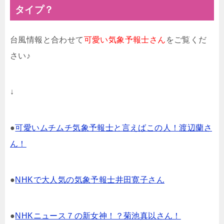
タイプ？
台風情報と合わせて
可愛い気象予報士さん
をご覧くだ
さい♪
↓
●
可愛いムチムチ気象予報士と言えばこの人！渡辺蘭さ
ん！
●
NHKで大人気の気象予報士井田寛子さん
●
NHKニュース７の新女神！？菊池真以さん！