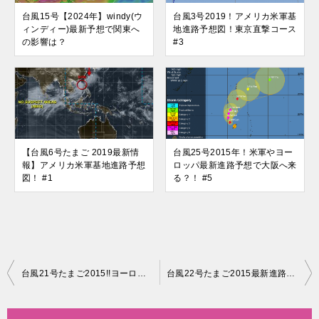
台風15号【2024年】windy(ウ
台風3号2019！アメリカ米軍基
ィンディー)最新予想で関東へ
地進路予想図！東京直撃コース
の影響は？
#3
【台風6号たまご 2019最新情
台風25号2015年！米軍やヨー
報】アメリカ米軍基地進路予想
ロッパ最新進路予想で大阪へ来
図！ #1
る？！ #5
投
台風21号たまご2015!!ヨーロッパ米軍最新進路予想は沖縄～大阪？ #5
台風22号たまご2015最新進路！ヨーロッパ米軍予想は越境台風？ #2
稿
ナ