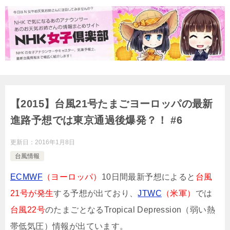
【2015】台風21号たまごヨーロッパの最新
進路予想では東京通過後爆発？！ #6
更新日：
2016年1月8日
台風情報
ECMWF
（ヨーロッパ）
10日間最新予想によると
台風
21号が発生
する予想が出ており、
JTWC
（米軍）
では
台風22号
のたまごとなるTropical Depression（弱い熱
帯低気圧）情報が出ています。