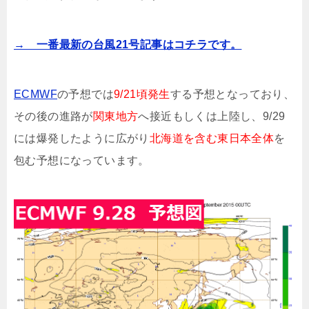
→ 一番最新の台風21号記事はコチラです。
ECMWF
の予想では
9/21頃発生
する予想となっており、
その後の進路が
関東地方
へ接近もしくは上陸し、9/29
には爆発したように広がり
北海道を含む東日本全体
を
包む予想になっています。