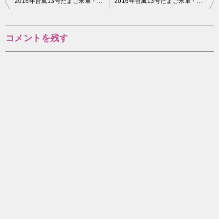
2016年台風13号たまご米軍・ヨーロッパ最新予想では関西へ？ #13_4
2016年台風13号たまご米軍・ヨーロッパ最新予想では東京へ？ #13_5
稿
ナ
コメントを残す
ビ
ゲ
ー
シ
ョ
ン