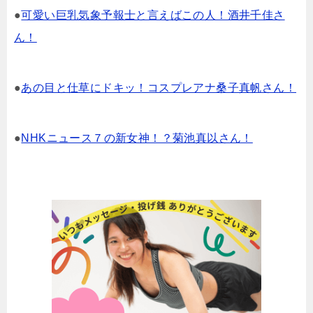
●
可愛い巨乳気象予報士と言えばこの人！酒井千佳さ
ん！
●
あの目と仕草にドキッ！コスプレアナ桑子真帆さん！
●
NHKニュース７の新女神！？菊池真以さん！