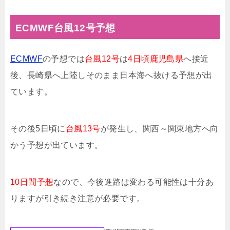
ECMWF台風12号予想
ECMWF
の予想では
台風12号
は
4
日頃鹿児島県
へ接近
後、長崎県へ上陸しそのまま日本海へ抜ける予想が出
ています。
その後5日頃に
台風13号
が発生し、関西～関東地方へ向
かう予想が出ています。
10日間予想
なので、今後進路は変わる可能性は十分あ
りますが引き続き注意が必要です。