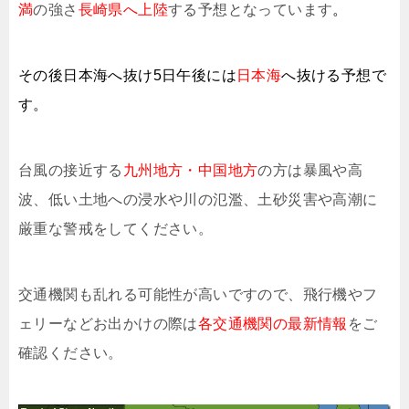
満
の強さ
長崎県へ上陸
する予想となっています
。
その後日本海へ抜け5日午後には
日本
海
へ抜ける予想で
す。
台風の接近する
九州地方・中国地方
の方は暴風や高
波、低い土地への浸水や川の氾濫、土砂災害や高潮に
厳重な警戒をしてください。
交通機関も乱れる可能性が高いですので、飛行機やフ
ェリーなどお出かけの際は
各交通機関の
最新
情報
をご
確認ください。