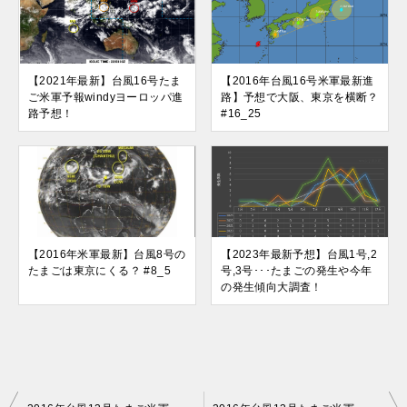
【2021年最新】台風16号たま
【2016年台風16号米軍最新進
ご米軍予報windyヨーロッパ進
路】予想で大阪、東京を横断？
路予想！
#16_25
【2016年米軍最新】台風8号の
【2023年最新予想】台風1号,2
たまごは東京にくる？ #8_5
号,3号･･･たまごの発生や今年
の発生傾向大調査！
投