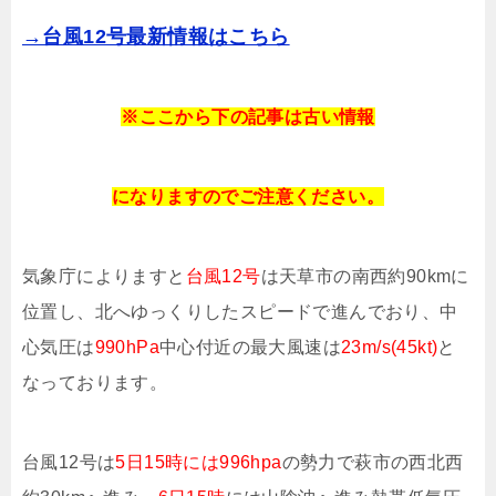
→台風12号最新情報はこちら
※ここから下の記事は
古い情報
に
なりますのでご注意ください。
気象庁によりますと
台風12号
は天草市の南西約90kmに
位置し、北へゆっくりしたスピードで進んでおり、中
心気圧は
990hPa
中心付近の最大風速は
23m/s(45kt)
と
なっております。
台風12号は
5日15時には996hpa
の勢力で萩市の西北西