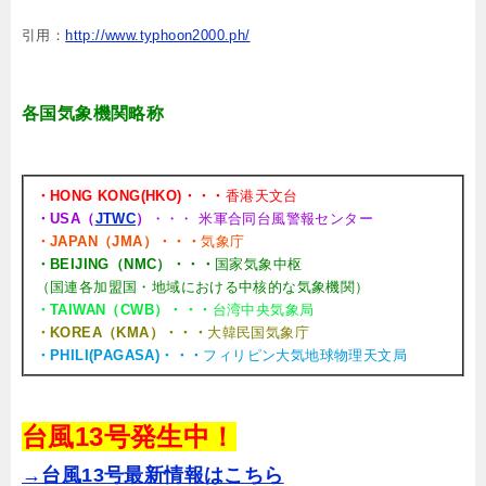
引用：
http://www.typhoon2000.ph/
各国気象機関略称
・HONG KONG(HKO)・・・
香港天文台
・USA（
JTWC
）
・・・ 米軍合同台風警報センター
・JAPAN（JMA）・・・
気象庁
・BEIJING（NMC）・・・
国家気象中枢
（国連各加盟国・地域における中核的な気象機関）
・TAIWAN（CWB）・・・
台湾中央気象局
・KOREA（KMA）・・・
大韓民国気象庁
・PHILI(PAGASA)・・・
フィリピン大気地球物理天文局
台風13号発生中！
→台風13号最新情報はこちら