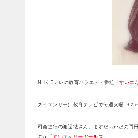
NHK Eテレの教育バラエティ番組
「すいエ
スイエンサーは教育テレビで毎週火曜19:25~
司会進行の渡辺徹さん、ますだおかだの岡
のが
「すいエんサーガールズ」
。