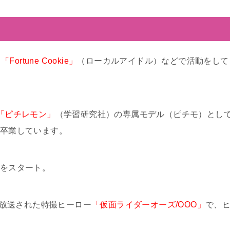
ト
「Fortune Cookie」
（ローカルアイドル）などで活動をして
。
「ピチレモン」
（学習研究社）の専属モデル（ピチモ）とし
を卒業しています。
をスタート。
系で放送された特撮ヒーロー
「仮面ライダーオーズ/OOO」
で、