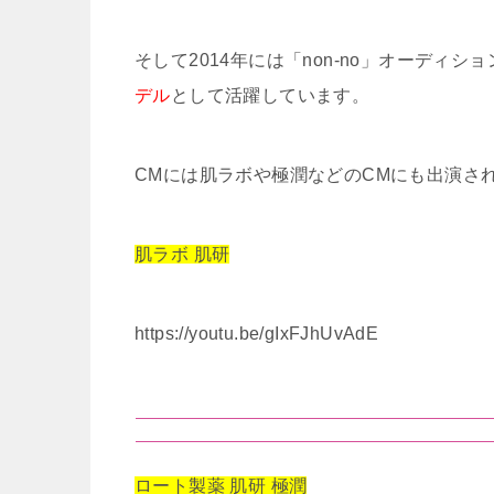
そして2014年には「non-no」オーディシ
デル
として活躍しています。
CMには肌ラボや極潤などのCMにも出演さ
肌ラボ 肌研
https://youtu.be/gIxFJhUvAdE
ロート製薬 肌研 極潤