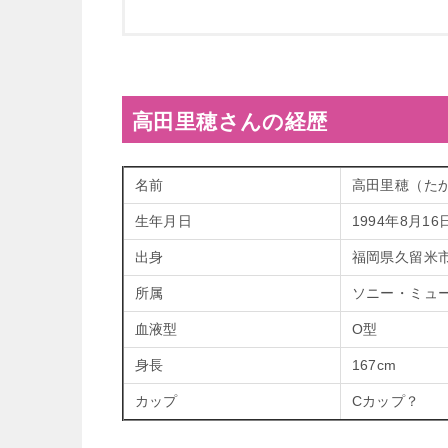
高田里穂さんの経歴
名前
高田里穂（た
生年月日
1994年8月16
出身
福岡県久留米
所属
ソニー・ミュ
血液型
O型
身長
167cm
カップ
Cカップ？