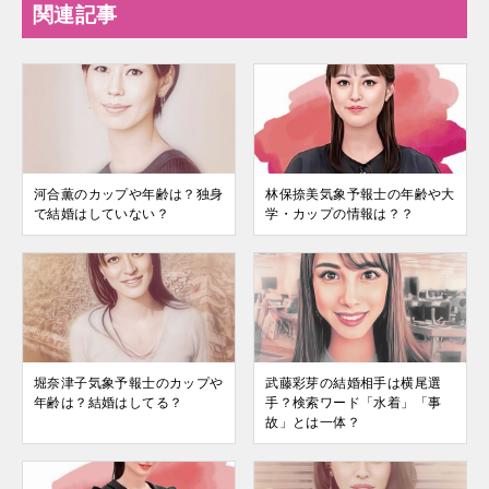
関連記事
河合薫のカップや年齢は？独身
林保捺美気象予報士の年齢や大
で結婚はしていない？
学・カップの情報は？？
堀奈津子気象予報士のカップや
武藤彩芽の結婚相手は横尾選
年齢は？結婚はしてる？
手？検索ワード「水着」「事
故」とは一体？