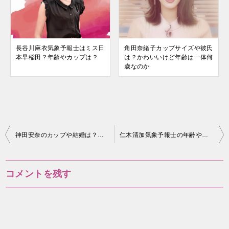
長谷川麻衣気象予報士はミス日
角田奈緒子カップサイズや彼氏
本早稲田？年齢やカップは？
は？かわいいけど年齢は一体何
歳なのか
投
神田安奈のカップや結婚は？自家用操縦士免許がある！
仁木清加気象予報士の年齢や結婚、カップは？栄養士でもある？
稿
ナ
コメントを残す
ビ
ゲ
ー