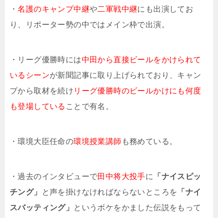
・
名護のキャンプ中継
や
二軍戦中継
にも出演してお
り、リポーター勢の中ではメイン枠で出演。
・リーグ優勝時には
中田から直接ビールをかけられて
いるシーン
が新聞記事に取り上げられており、キャン
プから取材を続け
リーグ優勝時のビールかけにも何度
も登場している
ことで有名。
・環境大臣任命の
環境授業講師
も務めている。
・過去のインタビューで
田中将大投手
に
「ナイスピッ
チング」
と声を掛けなければならないところを
「ナイ
スバッティング」
というボケをかました伝説をもって