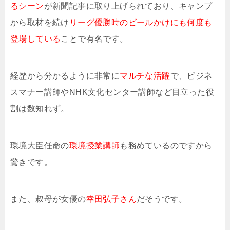
るシーン
が新聞記事に取り上げられており、キャンプ
から取材を続け
リーグ優勝時のビールかけにも何度も
登場している
ことで有名です。
経歴から分かるように非常に
マルチな活躍
で、ビジネ
スマナー講師やNHK文化センター講師など目立った役
割は数知れず。
環境大臣任命の
環境授業講師
も務めているのですから
驚きです。
また、叔母が女優の
幸田弘子さん
だそうです。