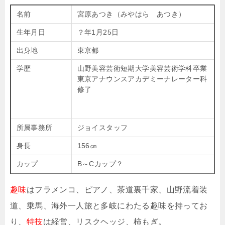
名前
宮原あつき（みやはら あつき）
生年月日
？年1月25日
出身地
東京都
学歴
山野美容芸術短期大学美容芸術学科卒業
東京アナウンスアカデミーナレーター科
修了
所属事務所
ジョイスタッフ
身長
156㎝
カップ
B～Cカップ？
趣味
はフラメンコ、ピアノ、茶道裏千家、山野流着装
道、乗馬、海外一人旅と多岐にわたる趣味を持ってお
り、
特技
は経営、リスクヘッジ、柿もぎ。