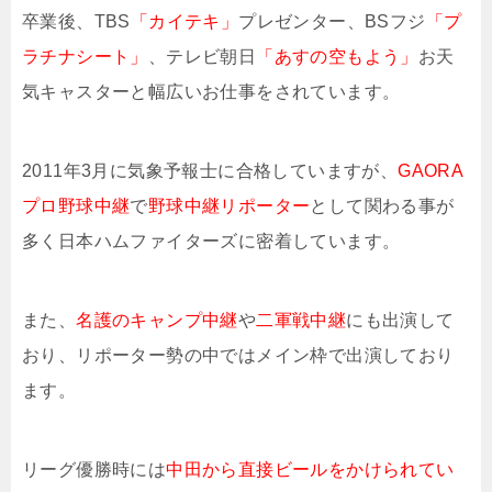
卒業後、TBS
「カイテキ」
プレゼンター、BSフジ
「プ
ラチナシート」
、テレビ朝日
「あすの空もよう」
お天
気キャスターと幅広いお仕事をされています。
2011年3月に気象予報士に合格していますが、
GAORA
プロ野球中継
で
野球中継リポーター
として関わる事が
多く日本ハムファイターズに密着しています。
また、
名護のキャンプ中継
や
二軍戦中継
にも出演して
おり、リポーター勢の中ではメイン枠で出演しており
ます。
リーグ優勝時には
中田から直接ビールをかけられてい