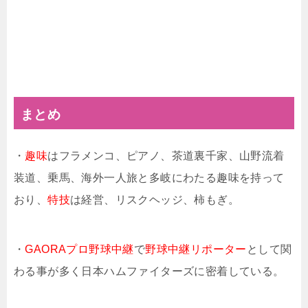
まとめ
・
趣味
はフラメンコ、ピアノ、茶道裏千家、山野流着
装道、乗馬、海外一人旅と多岐にわたる趣味を持って
おり、
特技
は経営、リスクヘッジ、柿もぎ。
・
GAORAプロ野球中継
で
野球中継リポーター
として関
わる事が多く日本ハムファイターズに密着している。