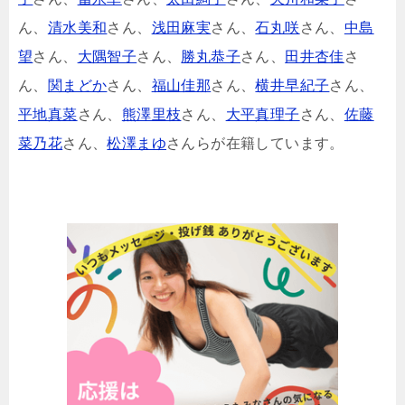
ん、
清水美和
さん、
浅田麻実
さん、
石丸咲
さん、
中島
望
さん、
大隅智子
さん、
勝丸恭子
さん、
田井杏佳
さ
ん、
関まどか
さん、
福山佳那
さん、
横井早紀子
さん、
平地真菜
さん、
熊澤里枝
さん、
大平真理子
さん、
佐藤
菜乃花
さん、
松澤まゆ
さんらが在籍しています。