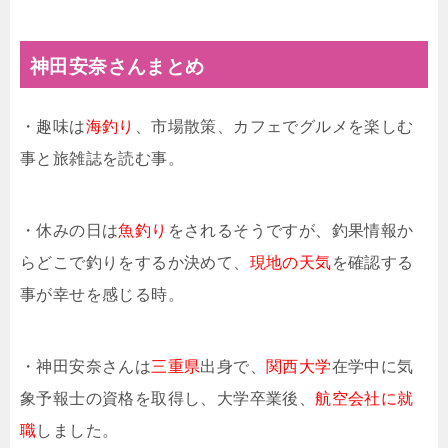
神田安奈さんまとめ
・趣味は
海釣り
、市場散策、カフェでグルメを楽しむ
事と旅雑誌を読む事。
・休みの日は
魚釣り
をされるそうですが、釣果情報か
らどこで釣りをするか決めて、
現地の天気
を確認する
事が幸せを感じる時。
・神田安奈さんは
三重県
出身で、
関西大学
在学中に気
象予報士の資格を取得し、大学卒業後、
航空会社に就
職
しました。