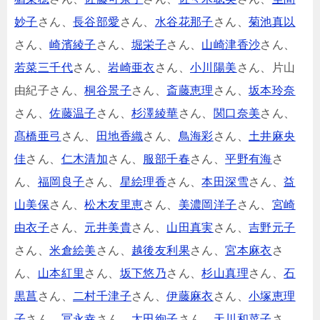
妙子
さん、
長谷部愛
さん、
水谷花那子
さん、
菊池真以
さん、
崎濱綾子
さん、
堀栄子
さん、
山崎津香沙
さん、
若菜三千代
さん、
岩崎亜衣
さん、
小川陽美
さん、片山
由紀子さん、
桐谷景子
さん、
斎藤恵理
さん、
坂本玲奈
さん、
佐藤温子
さん、
杉澤綾華
さん、
関口奈美
さん、
髙橋亜弓
さん、
田地香織
さん、
鳥海彩
さん、
土井麻央
佳
さん、
仁木清加
さん、
服部千春
さん、
平野有海
さ
ん、
福岡良子
さん、
星絵理香
さん、
本田深雪
さん、
益
山美保
さん、
松木友里恵
さん、
美濃岡洋子
さん、
宮崎
由衣子
さん、
元井美貴
さん、
山田真実
さん、
吉野元子
さん、
米倉絵美
さん、
越後友利果
さん、
宮本麻衣
さ
ん、
山本紅里
さん、
坂下悠乃
さん、
杉山真理
さん、
石
黒菖
さん、
二村千津子
さん、
伊藤麻衣
さん、
小塚恵理
子
さん、
冨永幸
さん、
太田絢子
さん、
天川和菜子
さ