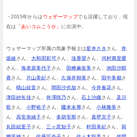
・2015年からは
ウェザーマップ
でも活躍しており、現
在は
「あいコムこうか」
に出演中。
ウェザーマップ所属の気象予報士は
星井さき
さん、
井
坂綾
さん、
大和田彩可
さん、
浅香望
さん、
河村満里愛
さん、
海老原美代子
さん、
田﨑麻友美
さん、
池田沙耶
香
さん、
片山美紀
さん、
久保井朝美
さん、
田中美都
さ
ん、
晴山紋音
さん、
岡田沙也加
さん、
今井春花
さん、
津田紗矢佳
さん、
井澤咲乃
さん、
石上沙織
さん、
及川
藍
さん、
小野裕子
さん、
國本未華
さん、
小林雅美
さ
ん、
高安奈緒子
さん、
多胡安那
さん、
真壁京子
さん、
丸田絵里子
さん、
三ヶ尻知子
さん、
村田美紀
さん、
與
猶茉穂
さん、
佐藤可奈子
さん、
佐々木聡美
さん、
坐間