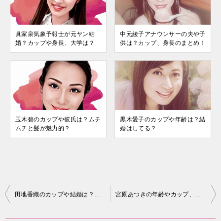
眞家泉気象予報士が元ヤン結
中元綾子アナウンサーの夫や子
婚？カップや身長、大学は？
供は？カップ、身長のまとめ！
玉木碧のカップや彼氏は？ムチ
黒木愛子のカップや年齢は？結
ムチと髪が魅力的？
婚はしてる？
投
田地香織のカップや結婚は？茶道裏千家上級？
宮原あつきの年齢やカップ、身長は？マー君にポロリ
稿