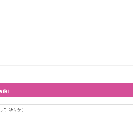
ki
ちご ゆりか）