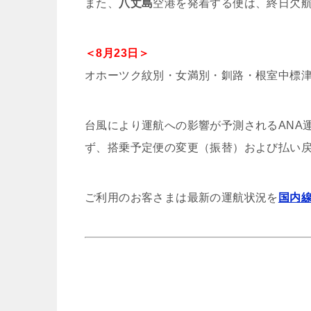
また、
八丈島
空港を発着する便は、終日欠
＜8月23日＞
オホーツク紋別・女満別・釧路・根室中標
台風により運航への影響が予測されるANA
ず、搭乗予定便の変更（振替）および払い
ご利用のお客さまは最新の運航状況を
国内