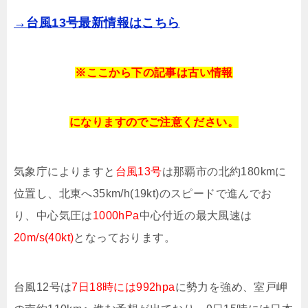
→台風13号最新情報はこちら
※ここから下の記事は
古い情報
に
なりますのでご注意ください。
気象庁によりますと
台風13号
は那覇市の北約180kmに
位置し、北東へ35km/h(19kt)のスピードで進んでお
り、中心気圧は
1000hPa
中心付近の最大風速は
20m/s(40kt)
となっております。
台風12号は
7日18時には992hpa
に勢力を強め、室戸岬