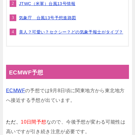
JTWC（米軍）台風13号情報
気象庁 台風13号予想進路図
美人？可愛い？セクシー？どの気象予報士がタイプ？
ECMWF予想
ECMWF
の予想では9月8日頃に関東地方から東北地方
へ接近する予想が出ています。
ただ、
10日間予想
なので、今後予想が変わる可能性は
高いですが引き続き注意が必要です。