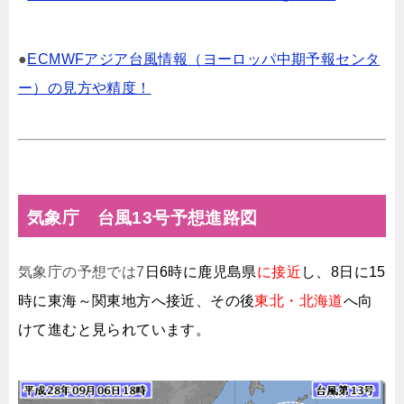
●
ECMWFアジア台風情報（ヨーロッパ中期予報センタ
ー）の見方や精度！
気象庁 台風13号予想進路図
気象庁の予想では7
日6時に鹿児島県
に接近
し、8日に15
時に東海～関東地方へ接近、その後
東北・北海道
へ向
けて進むと見られています。