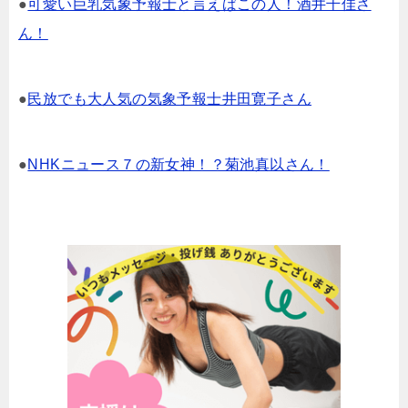
●
可愛い巨乳気象予報士と言えばこの人！酒井千佳さ
ん！
●
民放でも大人気の気象予報士井田寛子さん
●
NHKニュース７の新女神！？菊池真以さん！