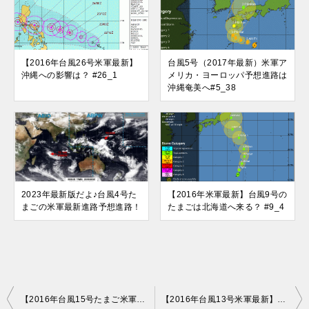
【2016年台風26号米軍最新】
台風5号（2017年最新）米軍ア
沖縄への影響は？ #26_1
メリカ・ヨーロッパ予想進路は
沖縄奄美へ#5_38
2023年最新版だよ♪台風4号た
【2016年米軍最新】台風9号の
まごの米軍最新進路予想進路！
たまごは北海道へ来る？ #9_4
投
【2016年台風15号たまご米軍最新】海水温が影響している？ #15_1
【2016年台風13号米軍最新】関東横断の進路予想？ #13_11