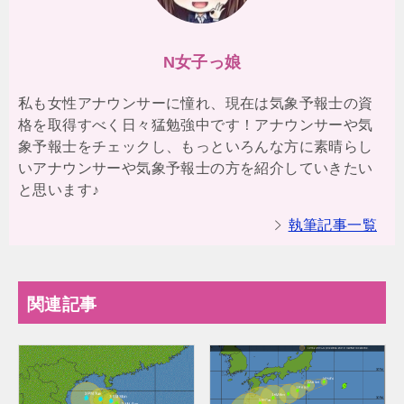
N女子っ娘
私も女性アナウンサーに憧れ、現在は気象予報士の資
格を取得すべく日々猛勉強中です！アナウンサーや気
象予報士をチェックし、もっといろんな方に素晴らし
いアナウンサーや気象予報士の方を紹介していきたい
と思います♪
執筆記事一覧
関連記事