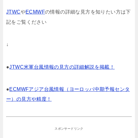
JTWC
や
ECMWF
の情報の詳細な見方を知りたい方は下
記をご覧ください
↓
●
JTWC米軍台風情報の見方の詳細解説を掲載！
●
ECMWFアジア台風情報（ヨーロッパ中期予報センタ
ー）の見方や精度！
スポンサードリンク