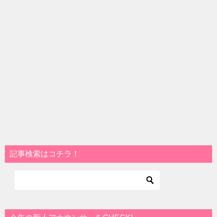
記事検索はコチラ！