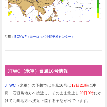
引用：
ECMWF（ヨーロッパ中期予報センター）
JTWC（米軍）台風16号情報
JTWC
（米軍）の予想では台風16号は
17日21時
に沖
縄・石垣島地方へ接近し、そのまま北上し
20日9時
にか
けて九州地方へ接近上陸する予想が出ています。