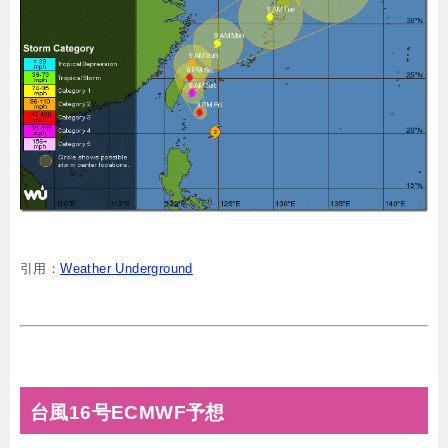
引用：
Weather Underground
台風16号ECMWF予想