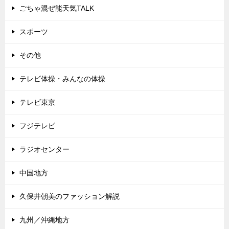
ごちゃ混ぜ能天気TALK
スポーツ
その他
テレビ体操・みんなの体操
テレビ東京
フジテレビ
ラジオセンター
中国地方
久保井朝美のファッション解説
九州／沖縄地方