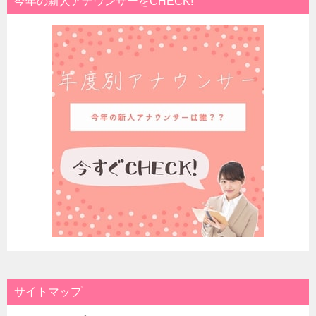
今年の新人アナウンサーをCHECK!
サイトマップ