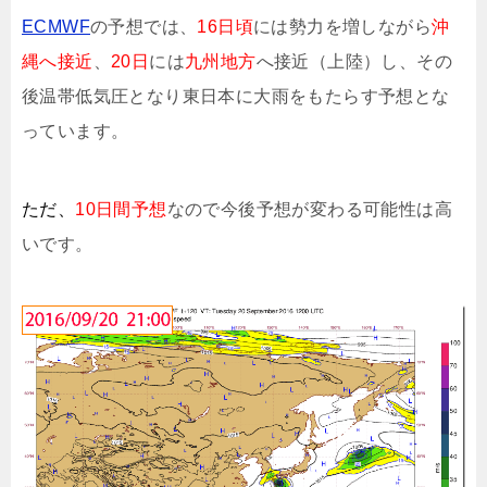
ECMWF
の予想では、
16日頃
には勢力を増しながら
沖
縄へ接近
、
20
日
には
九州地方
へ接近（上陸）し、その
後温帯低気圧となり東日本に大雨をもたらす予想とな
っています。
ただ、
10日間予想
なので今後予想が変わる可能性は高
いです。