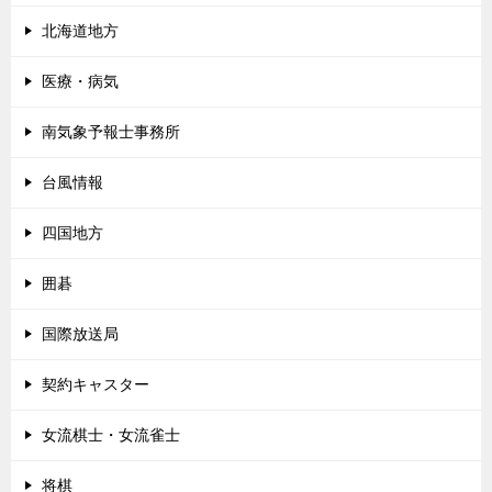
北海道地方
医療・病気
南気象予報士事務所
台風情報
四国地方
囲碁
国際放送局
契約キャスター
女流棋士・女流雀士
将棋