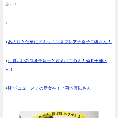
さい♪
↓
●
あの目と仕草にドキッ！コスプレアナ桑子真帆さん！
●
可愛い巨乳気象予報士と言えばこの人！酒井千佳さ
ん！
●
NHKニュース７の新女神！？菊池真以さん！