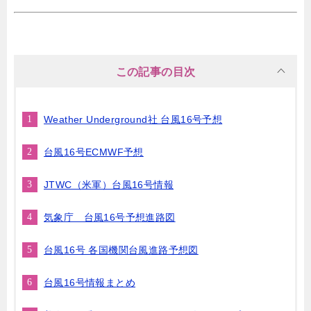
この記事の目次
Weather Underground社 台風16号予想
台風16号ECMWF予想
JTWC（米軍）台風16号情報
気象庁 台風16号予想進路図
台風16号 各国機関台風進路予想図
台風16号情報まとめ