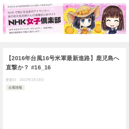
【2016年台風16号米軍最新進路】鹿児島へ
直撃か？ #16_16
更新日：
2022年3月19日
台風情報