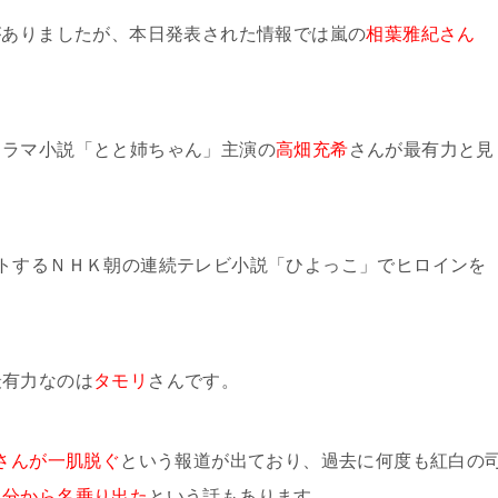
がありましたが、本日発表された情報では嵐の
相葉雅紀さん
ドラマ小説「とと姉ちゃん」主演の
高畑充希
さんが最有力と見
トするＮＨＫ朝の連続テレビ小説「ひよっこ」でヒロインを
最有力なのは
タモリ
さんです。
さんが一肌脱ぐ
という報道が出ており、過去に何度も紅白の
自分から名乗り出た
という話もあります。