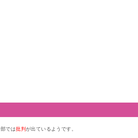
一部では
批判
が出ているようです。