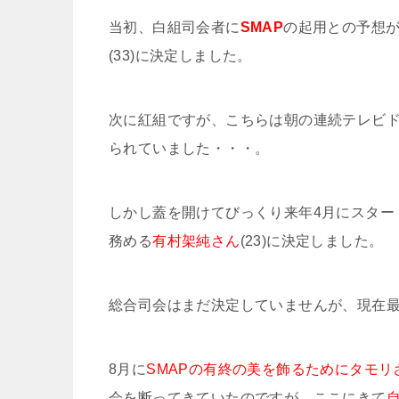
当初、白組司会者に
SMAP
の起用との予想
(33)に決定しました。
次に紅組ですが、こちらは朝の連続テレビ
られていました・・・。
しかし蓋を開けてびっくり来年4月にスター
務める
有村架純さん
(23)に決定しました。
総合司会はまだ決定していませんが、現在
8月に
SMAPの有終の美を飾るためにタモリ
会を断ってきていたのですが、ここにきて