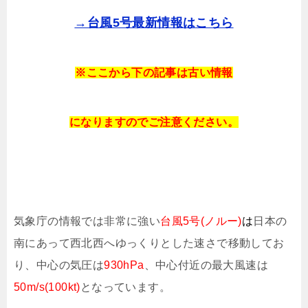
→台風5号最新情報はこちら
※ここから下の記事は
古い情報
に
なりますのでご注意ください。
気象庁の情報では非常に強い
台風5号(ノルー)
は
日本の
南にあって西北西へゆっくりとした速さで移動してお
り、中心の気圧は
930hPa
、中心付近の最大風速は
50m/s(100kt)
となっています。