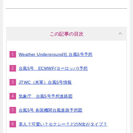
この記事の目次
Weather Underground社 台風5号予想
台風5号 ECMWF(ヨーロッパ)予想
JTWC（米軍）台風5号情報
気象庁 台風5号予想進路図
台風5号 各国機関台風進路予想図
美人？可愛い？セクシー？どのN女がタイプ？