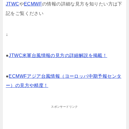
JTWC
や
ECMWF
の情報の詳細な見方を知りたい方は下
記をご覧ください
↓
●
JTWC米軍台風情報の見方の詳細解説を掲載！
●
ECMWFアジア台風情報（ヨーロッパ中期予報センタ
ー）の見方や精度！
スポンサードリンク