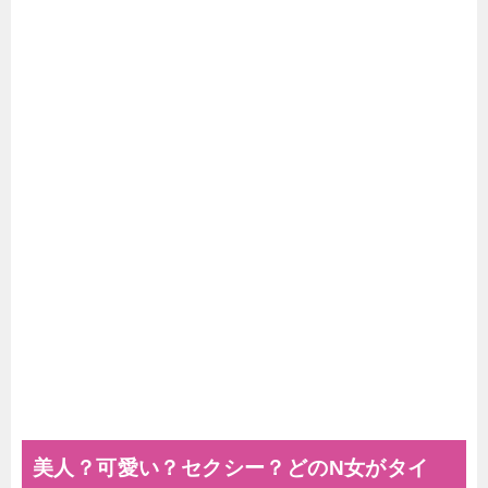
美人？可愛い？セクシー？どのN女がタイ