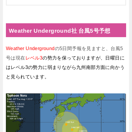
Weather Underground社 台風5号予想
Weather Underground
の5日間予報を見ますと、台風5
号は現在
レベル3
の勢力を保っておりますが、日曜日に
はレベル3の勢力に弱まりながら九州南部方面に向かう
と見られています。