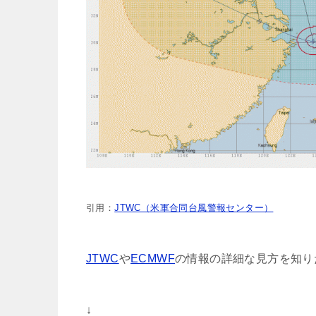
引用：
JTWC（米軍合同台風警報センター）
JTWC
や
ECMWF
の情報の詳細な見方を知り
↓