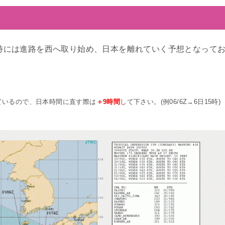
5時には進路を西へ取り始め、日本を離れていく予想となって
ているので、日本時間に直す際は
＋9時間
して下さい。(例06/6Z→6日15時)