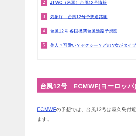
JTWC（米軍）台風12号情報
気象庁 台風12号予想進路図
台風12号 各国機関台風進路予想図
美人？可愛い？セクシー？どのN女がタイ
台風12号 ECMWF(ヨーロッパ
ECMWF
の予想では、台風12号は屋久島付
ます。