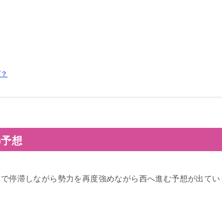
プ？
)予想
近で停滞しながら勢力を再度強めながら西へ進む予想が出てい