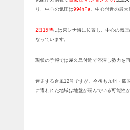
り、中心の気圧は
994hPa
、中心付近の最大
2日15時
には東シナ海に位置し、中心の気圧
なっています。
現状の予報では屋久島付近で停滞し勢力を
迷走する台風12号ですが、今後も九州・四
に遭われた地域は地盤が緩んでいる可能性