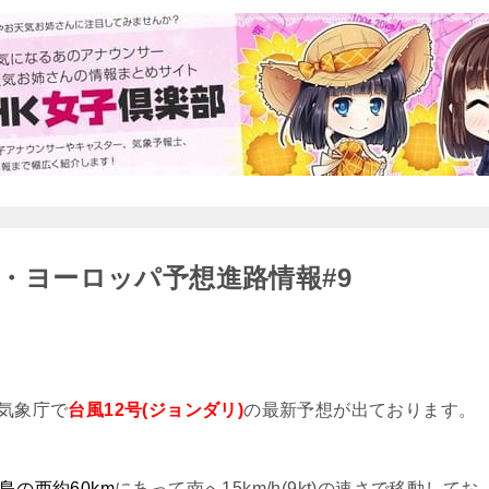
軍・ヨーロッパ予想進路情報#9
気象庁で
台風12号(ジョンダリ)
の最新予想が出ております。
島の西約60km
にあって南へ15km/h(9kt)の速さで移動してお