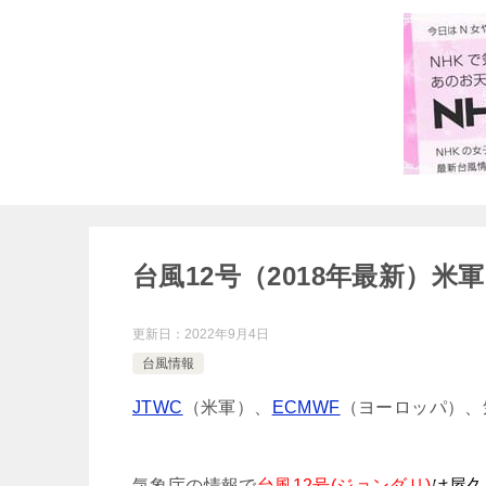
台風12号（2018年最新）米
更新日：
2022年9月4日
台風情報
JTWC
（米軍）、
ECMWF
（ヨーロッパ）、
気象庁の情報で
台風12号(ジョンダリ)
は屋久