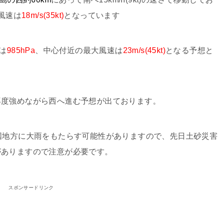
風速は
18m/s(35kt)
となっています
は
985hPa
、中心付近の最大風速は
23m/s(45kt)
となる予想と
再度強めながら西へ進む予想が出ております。
国地方に大雨をもたらす可能性がありますので、先日土砂災害
がありますので注意が必要です。
スポンサードリンク