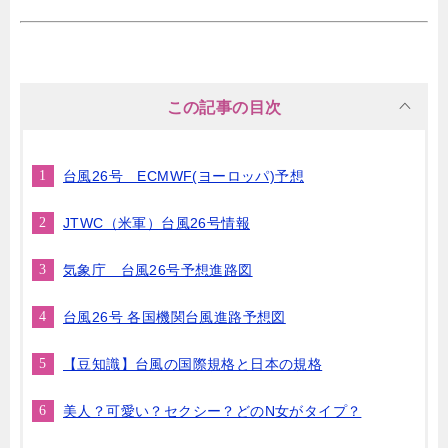
この記事の目次
台風26号 ECMWF(ヨーロッパ)予想
JTWC（米軍）台風26号情報
気象庁 台風26号予想進路図
台風26号 各国機関台風進路予想図
【豆知識】台風の国際規格と日本の規格
美人？可愛い？セクシー？どのN女がタイプ？