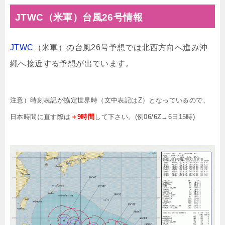
JTWC（米軍）台風26号情報
JTWC
（米軍）の台風26号予想では北西方向へ進み沖
縄へ接近する予想が出ています。
注意）時刻表記が協定世界時（文中表記はZ）となっているので、
日本時間に直す際は
＋9時間
して下さい。(例06/6Z→6日15時)