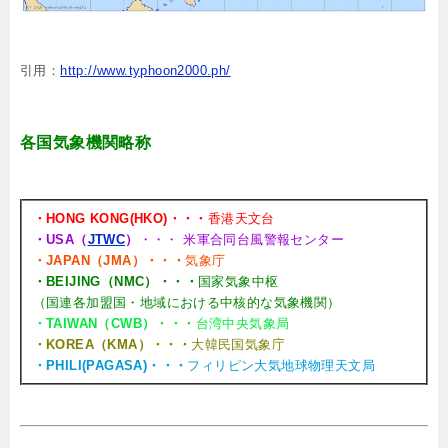
引用：
http://www.typhoon2000.ph/
各国気象機関略称
・HONG KONG(HKO)・・・
香港天文台
・USA（
JTWC
）
・・・ 米軍合同台風警報センター
・JAPAN（JMA）・・・
気象庁
・BEIJING（NMC）・・・
国家気象中枢
（国連各加盟国・地域における中核的な気象機関）
・TAIWAN（CWB）・・・
台湾中央気象局
・KOREA（KMA）・・・
大韓民国気象庁
・PHILI(PAGASA)・・・
フィリピン大気地球物理天文局