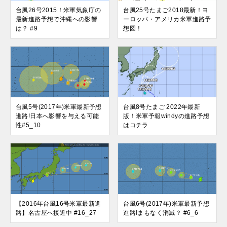
台風26号2015！米軍気象庁の
台風25号たまご2018最新！ヨ
最新進路予想で沖縄への影響
ーロッパ・アメリカ米軍進路予
は？ #9
想図！
台風5号(2017年)米軍最新予想
台風8号たまご 2022年最新
進路!日本へ影響を与える可能
版！米軍予報windyの進路予想
性#5_10
はコチラ
【2016年台風16号米軍最新進
台風6号(2017年)米軍最新予想
路】名古屋へ接近中 #16_27
進路!まもなく消滅？ #6_6