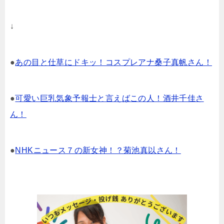
↓
●
あの目と仕草にドキッ！コスプレアナ桑子真帆さん！
●
可愛い巨乳気象予報士と言えばこの人！酒井千佳さ
ん！
●
NHKニュース７の新女神！？菊池真以さん！