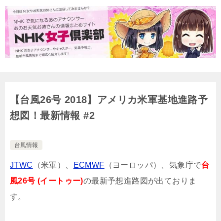
【台風26号 2018】アメリカ米軍基地進路予
想図！最新情報 #2
台風情報
JTWC
（米軍）、
ECMWF
（ヨーロッパ）、気象庁で
台
風26号 (イートゥー)
の最新予想進路図が出ておりま
す。