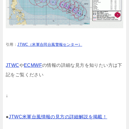
引用：
JTWC（米軍合同台風警報センター）
JTWC
や
ECMWF
の情報の詳細な見方を知りたい方は下
記をご覧ください
↓
●
JTWC米軍台風情報の見方の詳細解説を掲載！