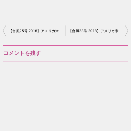
投
【台風25号 2018】アメリカ米軍基地進路予想図！最新情報 #5
【台風28号 2018】アメリカ米軍基地進路予想図！最新情報 #1
稿
ナ
コメントを残す
ビ
ゲ
ー
シ
ョ
ン