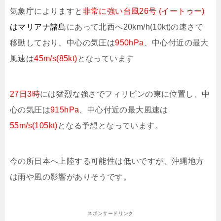
気象庁によりますと
非常に強い台風26号 (イートゥー)
はマリアナ諸島
にあって北西へ20km/h(10kt)の速さで
移動しており、中心の気圧は
950hPa
、中心付近の最大
風速は
45m/s(85kt)
となっています
27日3時
には猛烈な強さでフィリピンの東に位置し、中
心の気圧は
915hPa
、中心付近の最大風速は
55m/s(105kt)
となる予想となっています。
今の所日本へ上陸する可能性は低いですが、沖縄地方
は雨や風の影響がありそうです。
スポンサードリンク