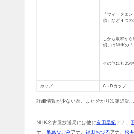
「ウィークエン
偵」など４つの
しかも取材から
偵」はNHKの
その他にもBS
カップ
C～Dカップ
詳細情報が少ない為、また分かり次第追記
NHK名古屋放送局には他に
有田早紀
アナ、
ナ、
亀蔦なごみ
アナ、
福田ちづる
アナ、
松