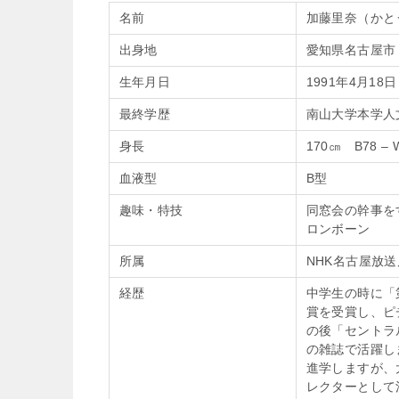
名前
加藤里奈（かと
出身地
愛知県名古屋市
生年月日
1991年4月18日
最終学歴
南山大学本学人
身長
170㎝ B78 – W
血液型
B型
趣味・特技
同窓会の幹事を
ロンボーン
所属
NHK名古屋放
経歴
中学生の時に「
賞を受賞し、ピ
の後「セントラ
の雑誌で活躍し
進学しますが、
レクターとして