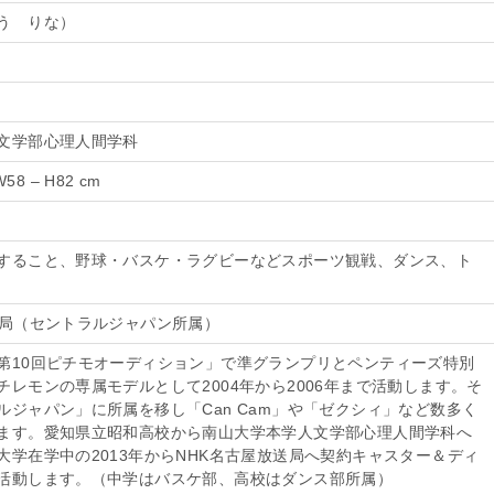
う りな）
文学部心理人間学科
58 – H82 cm
すること、野球・バスケ・ラグビーなどスポーツ観戦、ダンス、ト
送局（セントラルジャパン所属）
第10回ピチモオーディション」で準グランプリとペンティーズ特別
チレモンの専属モデルとして2004年から2006年まで活動します。そ
ルジャパン」に所属を移し「Can Cam」や「ゼクシィ」など数多く
ます。愛知県立昭和高校から南山大学本学人文学部心理人間学科へ
大学在学中の2013年からNHK名古屋放送局へ契約キャスター＆ディ
活動します。（中学はバスケ部、高校はダンス部所属）