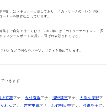
ド中部」はレギュラー出演しており、「カトリーナのトレンド探
コーナーを制作担当しています。
編集まで自分で行っており、2017年には「カトリーナのトレンド探
「キャスターレポート大賞」に選ばれ表彰されるほど。
やラジオなどで司会やパーソナリティを務めています。
していきます！
石坂窓花
アナ、
今村有希
アナ、
浦野莉恵
アナ、
大浜扶美野
ア
井かれん
アナ、
吉村史織
アナ、
若竹明日香
アナ、
渡邊晶子
アナ