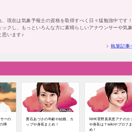
れ、現在は気象予報士の資格を取得すべく日々猛勉強中です
ェックし、もっといろんな方に素晴らしいアナウンサーや気
と思います♪
執筆記事
ンサーの
實石あづさの年齢や結婚、カ
NHK菅野真美恵アナのカ
の噂
ップや身長まとめ！
や身長は？wikiやプロフ
め！