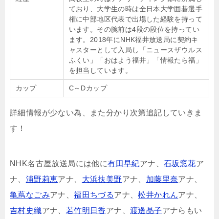
ており、大学生の時は全日本大学囲碁選手
権に中部地区代表で出場した経験を持って
います。その腕前は4段の段位を持ってい
ます。2018年にNHK福井放送局に契約キ
ャスターとして入局し「ニュースザウルス
ふくい」「おはよう福井」「情報たら福」
を担当しています。
カップ
C～Dカップ
詳細情報が少ない為、また分かり次第追記していきま
す！
NHK名古屋放送局には他に
有田早紀
アナ、
石坂窓花
ア
ナ、
浦野莉恵
アナ、
大浜扶美野
アナ、
加藤里奈
アナ、
亀蔦なごみ
アナ、
福田ちづる
アナ、
松井かれん
アナ、
吉村史織
アナ、
若竹明日香
アナ、
渡邊晶子
アナらもい