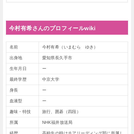
今村有希さんのプロフィールwiki
名前
今村有希（いまむら ゆき）
出身地
愛知県長久手市
生年月日
ー
最終学歴
中京大学
身長
ー
血液型
ー
趣味・特技
旅行、囲碁（四段）
所属
NHK福井放送局
経歴
高校生の時はチアリーディング部に所属し