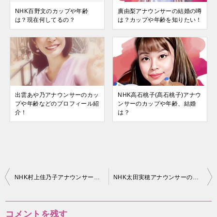
NHK百野文のカップや年齢
廣由梨アナウンサーの結婚の噂
は？現在何してるの？
は？カップや年齢を知りたい！
出雲あや乃アナウンサーのカッ
NHK高石桃子(髙石桃子)アナウ
プや年齢などのプロフィール紹
ンサーのカップや年齢、結婚
介！
は？
投
NHK村上佳乃子アナウンサーのカップや身長は？結婚の噂は？
NHK太田実穂アナウンサーの年齢やカップの情報を知りたい！
稿
ナ
コメントを残す