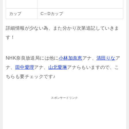
カップ
C～Dカップ
詳細情報が少ない為、また分かり次第追記していきま
す！
NHK奈良放送局には他に
小林加奈恵
アナ、
清田りな
ア
ナ、
田中愛理
アナ、
山北愛琳
アナらもいますので、こ
ちらも要チェックです♪
スポンサードリンク