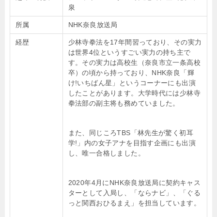
泉
所属
NHK奈良放送局
経歴
少林寺拳法を17年間習っており、その実力
は世界4位というすごい実力の持ち主で
す。その実力は高校生（奈良市立一条高校
卒）の頃から持っており、NHK奈良「輝
け!いちばん星」というコーナーにも出演
したことがあります。大学時代には少林寺
拳法部の副主将も務めていました。
また、同じころTBS「林先生が驚く初耳
学!」内の女子アナを目指す企画にも出演
し、唯一合格しました。
2020年4月にNHK奈良放送局に契約キャス
ターとして入局し、
「ならナビ」、「ぐる
っと関西おひるまえ」
を担当しています。