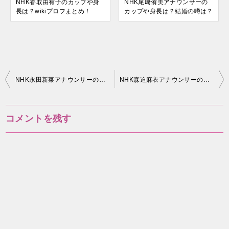
NHK香取由有子のカップや身
NHK尾﨑侑美アナウンサーの
長は？wikiプロフまとめ！
カップや身長は？結婚の噂は？
投
NHK永田新菜アナウンサーの年齢や身長、大学は？
NHK森迫麻衣アナウンサーの年齢やカップの情報を知りたい！
稿
ナ
コメントを残す
ビ
ゲ
ー
シ
ョ
ン