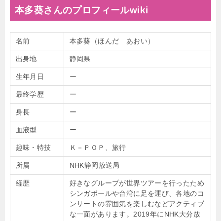
本多葵さんのプロフィールwiki
名前
本多葵（ほんだ あおい）
出身地
静岡県
生年月日
ー
最終学歴
ー
身長
ー
血液型
ー
趣味・特技
Ｋ－ＰＯＰ、旅行
所属
NHK静岡放送局
経歴
好きなグループが世界ツアーを行ったため
シンガポールや台湾に足を運び、各地のコ
ンサートの雰囲気を楽しむなどアクティブ
な一面があります。
2019年にNHK大分
放