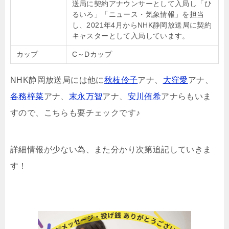
送局に契約アナウンサーとして入局し「ひ
るいろ」「ニュース・気象情報」を担当
し、2021年4月からNHK静岡放送局に契約
キャスターとして入局しています。
カップ
C～Dカップ
NHK静岡放送局には他に
秋枝伶子
アナ、
大窪愛
アナ、
各務梓菜
アナ、
末永万智
アナ、
安川侑希
アナらもいま
すので、こちらも要チェックです♪
詳細情報が少ない為、また分かり次第追記していきま
す！