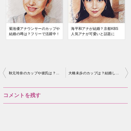
菊池優アナウンサーのカップや
海平和アナが結婚？京都KBS
結婚の噂は？フリーで活躍中！
人気アナが可愛いと話題に
投
秋元玲奈のカップや彼氏は？結婚はしてるの？
大橋未歩のカップは？結婚し離婚後ピルで脳梗塞？
稿
ナ
コメントを残す
ビ
ゲ
ー
シ