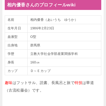
相内優香さんのプロフィールwiki
名前
相内優香（あいうち ゆうか）
生年月日
1986年2月23日
血液型
O型
出身地
群馬県
学歴
立教大学社会学部産業関係学科
身長
160㎝
カップ
Ｄ～Ｅカップ
趣味
はフットサル、読書、長風呂と旅で
特技
は華道
（古流松藤会）です。