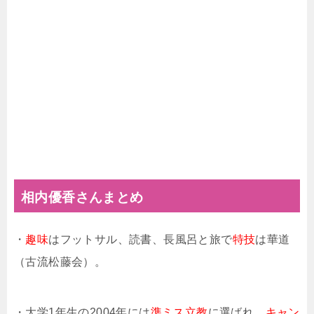
相内優香さんまとめ
・
趣味
はフットサル、読書、長風呂と旅で
特技
は華道
（古流松藤会）。
・大学1年生の2004年には
準ミス立教
に選ばれ、
キャン