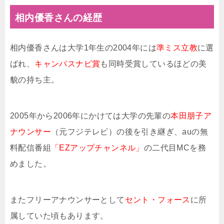
相内優香さんの経歴
相内優香さんは大学1年生の2004年には
準ミス立教
に選
ばれ、
キャンパスナビ賞
も同時受賞しているほどの美
貌の持ち主。
2005年から2006年にかけては大学の先輩の
本田朋子ア
ナウンサー
（元フジテレビ）の後を引き継ぎ、auの無
料配信番組
「EZアップチャンネル」
の二代目MCを務
めました。
またフリーアナウンサーとして
セント・フォース
に所
属していた頃もあります。