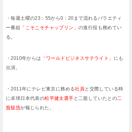
・毎週土曜の23：55から0：20まで流れるバラエティ
ー番組
「こそこそチャップリン」
の進行役も務めてい
る。
・2010年からは
「ワールドビジネスサテライト」
にも
出演。
・2011年にテレビ東京に務める
社員
と交際している時
に卓球日本代表の
松平健太選手
と二股していたとの
二
股疑惑
が報じられた。