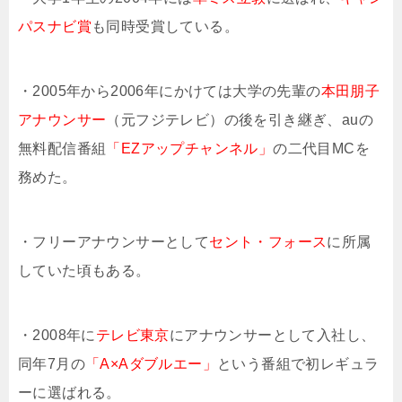
パスナビ賞
も同時受賞している。
・2005年から2006年にかけては大学の先輩の
本田朋子
アナウンサー
（元フジテレビ）の後を引き継ぎ、auの
無料配信番組
「EZアップチャンネル」
の二代目MCを
務めた。
・フリーアナウンサーとして
セント・フォース
に所属
していた頃もある。
・2008年に
テレビ東京
にアナウンサーとして入社し、
同年7月の
「A×Aダブルエー」
という番組で初レギュラ
ーに選ばれる。