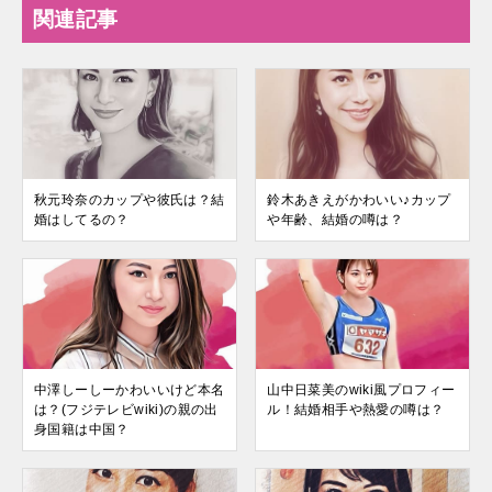
関連記事
秋元玲奈のカップや彼氏は？結
鈴木あきえがかわいい♪カップ
婚はしてるの？
や年齢、結婚の噂は？
中澤しーしーかわいいけど本名
山中日菜美のwiki風プロフィー
は？(フジテレビwiki)の親の出
ル！結婚相手や熱愛の噂は？
身国籍は中国？