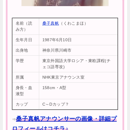
名前（読
桑子真帆
（くわこまほ）
み方）
生年月日
1987年6月10日
出身地
神奈川県川崎市
学歴
東京外国語大学ロシア・東欧課程(チ
ェコ語専攻)
所属
NHK東京アナウンス室
身長・血
158cm・A型
液型
カップ
C～Dカップ？
桑子真帆アナウンサーの画像・詳細プ
⇒
ロフィールはコチラ♪