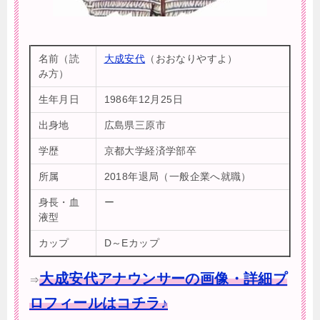
名前（読
大成安代
（おおなりやすよ）
み方）
生年月日
1986年12月25日
出身地
広島県三原市
学歴
京都大学経済学部卒
所属
2018年退局（一般企業へ就職）
身長・血
ー
液型
カップ
D～Eカップ
大成安代アナウンサーの画像・詳細プ
⇒
ロフィールはコチラ♪