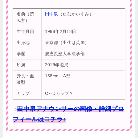
名前（読
田中泉
（たなかいずみ）
み方）
生年月日
1988年2月18日
出身地
東京都（出生は英国）
学歴
慶應義塾大学法学部
所属
2019年退局
身長・血
158cm・A型
液型
カップ
C～Dカップ？
田中泉アナウンサーの画像・詳細プロ
⇒
フィールはコチラ♪