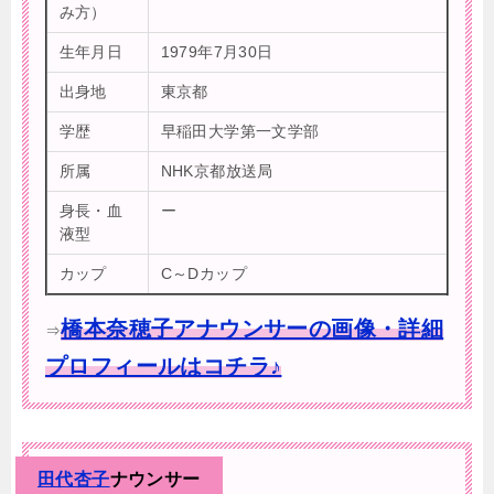
み方）
生年月日
1979年7月30日
出身地
東京都
学歴
早稲田大学第一文学部
所属
NHK京都放送局
身長・血
ー
液型
カップ
C～Dカップ
橋本奈穂子アナウンサーの画像・詳細
⇒
プロフィールはコチラ♪
田代杏子
ナウンサー