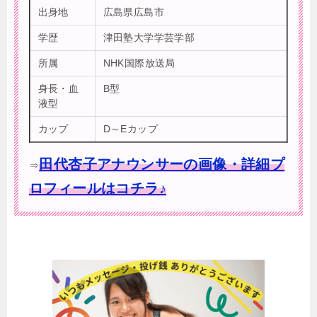
出身地
広島県広島市
学歴
津田塾大学学芸学部
所属
NHK国際放送局
身長・血
B型
液型
カップ
D～Eカップ
田代杏子アナウンサーの画像・詳細プ
⇒
ロフィールはコチラ♪