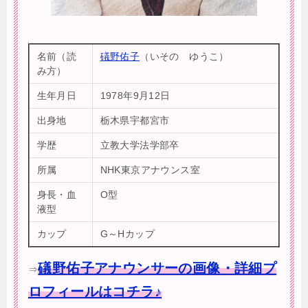
名前（読
礒野佑子
（いその ゆうこ）
み方）
生年月日
1978年9月12日
出身地
栃木県宇都宮市
学歴
立教大学法学部卒
所属
NHK東京アナウンス室
身長・血
O型
液型
カップ
G～Hカップ
礒野佑子アナウンサーの画像・詳細プ
⇒
ロフィールはコチラ♪