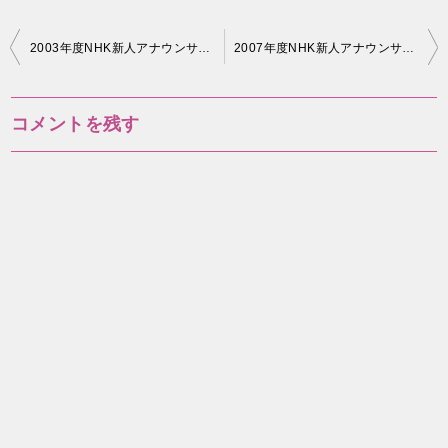
投
2003年度NHK新人アナウンサーまとめ！
2007年度NHK新人アナウンサーまとめ！
稿
ナ
コメントを残す
ビ
ゲ
ー
シ
ョ
ン