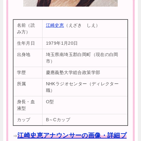
名前（読
江崎史恵
（えざき しえ）
み方）
生年月日
1979年1月20日
出身地
埼玉県南埼玉郡白岡町（現在の白岡
市）
学歴
慶應義塾大学総合政策学部
所属
NHKラジオセンター（ディレクター
職）
身長・血
O型
液型
カップ
B～Cカップ
江崎史恵アナウンサーの画像・詳細プ
⇒