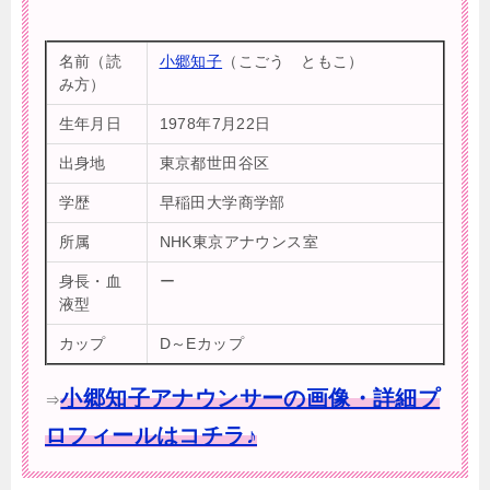
名前（読
小郷知子
（こごう ともこ）
み方）
生年月日
1978年7月22日
出身地
東京都世田谷区
学歴
早稲田大学商学部
所属
NHK東京アナウンス室
身長・血
ー
液型
カップ
D～Eカップ
小郷知子アナウンサーの画像・詳細プ
⇒
ロフィールはコチラ♪