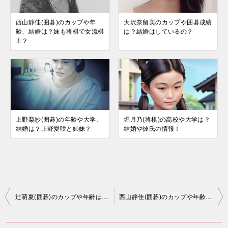
西山静佳(囲碁)のカップや年
大沢奈留美のカップや囲碁成績
齢、結婚は？妹も将棋で女流棋
は？結婚はしているの？
士？
上野梨紗(囲碁)の年齢や大学、
堀月乃(将棋)の高校や大学は？
結婚は？上野愛咲と姉妹？
結婚や彼氏の情報！
投
辻萌夏(囲碁)のカップや年齢は？大学はどこ？
西山静佳(囲碁)のカップや年齢、結婚は？妹も将棋で女流棋士？
稿
ナ