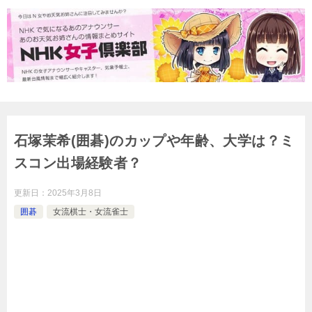
石塚茉希(囲碁)のカップや年齢、大学は？ミ
スコン出場経験者？
更新日：
2025年3月8日
囲碁
女流棋士・女流雀士