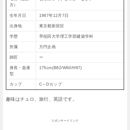
方）
生年月日
1987年12月7日
出身地
東京都新宿区
学歴
早稲田大学理工学部建築学科
所属
方円企画
師匠
ー
身長・血液
175cm(B82/W60/H87)
型
カップ
C～Dカップ
趣味は
チェロ、旅行、英語です。
スポンサードリンク