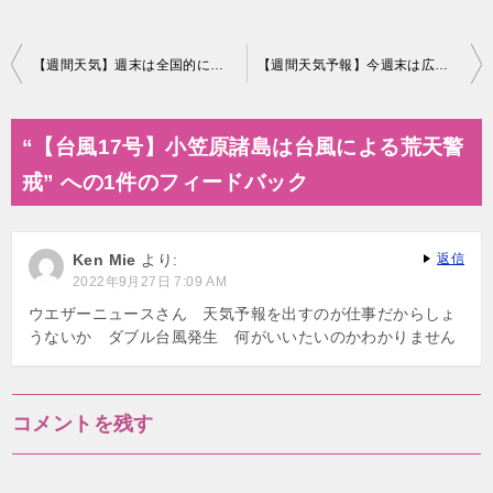
投
【週間天気】週末は全国的に晴れてお出かけ日和
【週間天気予報】今週末は広範囲で晴れ 来週は天気下り坂
稿
ナ
“【台風17号】小笠原諸島は台風による荒天警
ビ
戒” への1件のフィードバック
ゲ
ー
Ken Mie
より:
返信
シ
2022年9月27日 7:09 AM
ョ
ウエザーニュースさん 天気予報を出すのが仕事だからしょ
うないか ダブル台風発生 何がいいたいのかわかりません
ン
コメントを残す