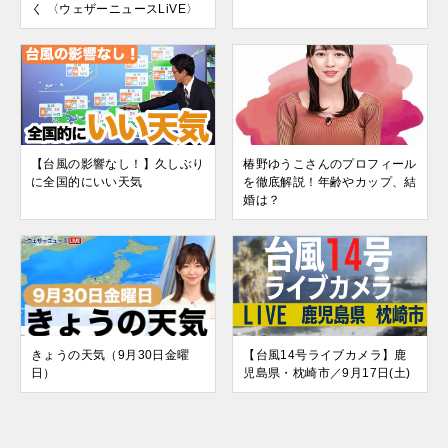
く 〈ウェザーニュースLiVE〉
【台風の影響なし！】久しぶり
椿野ゆうこさんのプロフィール
に全国的にいい天気
を徹底解説！年齢やカップ、結
婚は？
きょうの天気（9月30日金曜
【台風14号ライブカメラ】鹿
日）
児島県・枕崎市／9月17日(土)