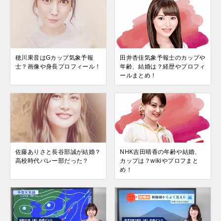
穂川果音はGカップ気象予報
田井杏佳気象予報士のカップや
士？画像や身長プロフィール！
年齢、結婚は？経歴やプロフィ
ールまとめ！
佐藤ありさと長谷部誠が結婚？
NHK吉田晴香の年齢や結婚、
高校時代バレー部だった？
カップは？wikiやプロフまと
め！