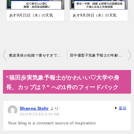
あす9月21日（水）の天気
あす9月28日（水）の天気
投
敷波美保が結婚？痩せすぎで心配の声も…年齢や身長は？
田中優梨子気象予報士の年齢は何歳？結婚や身長、大学は？
稿
ナ
“福田歩実気象予報士がかわいい♡大学や身
ビ
長、カップは？” への1件のフィードバック
ゲ
ー
Shanna Stehr
より:
返信
シ
2024年2月4日 8:04 AM
ョ
Your blog is a constant source of inspiration.
ン