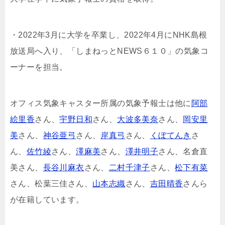
・2022年3月に大学を卒業し、2022年4月にNHK島根
放送局へ入り、「しまねっとNEWS６１０」の気象コ
ーナーを担当。
オフィス気象キャスター所属の気象予報士は他に
阿部
絵里香
さん、
宇野日和
さん、
大波多美奈
さん、
岡安里
美
さん、
神谷亜弓
さん、
岸真弓
さん、
くぼてんき
さ
ん、
佐竹綾
さん、
澤麻美
さん、
澤井明子
さん、名倉直
美さん、
長谷川麻衣
さん、
二村千津子
さん、
松下有菜
さん、松葉三佳さん、
山本志織
さん、
吉田晴香
さんら
が在籍しています。