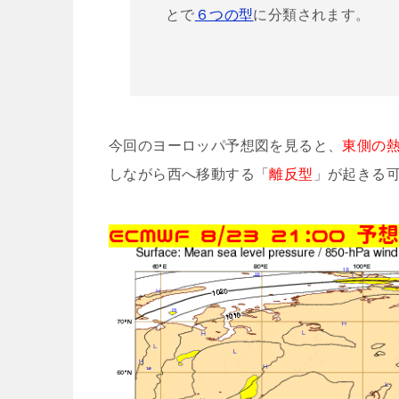
とで
６つの型
に分類されます。
今回のヨーロッパ予想図を見ると、
東側の
しながら西へ移動する「
離反型
」が起きる