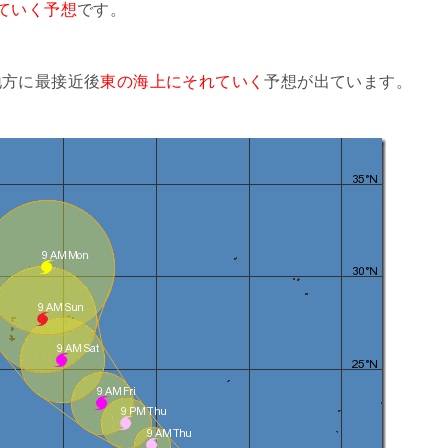
ていく予想
です。
地方に最接近後
東の海上にそれていく
予想が出ています。