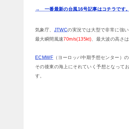
→ 一番最新の台風16号記事はコチラです
気象庁、
JTWC
の実況では大型で非常に強い
最大瞬間風速
70m/s(135kt)
、最大波の高さ
ECMWF
（ヨーロッパ中期予想センター）の
その後東の海上にそれていく予想となって
す。