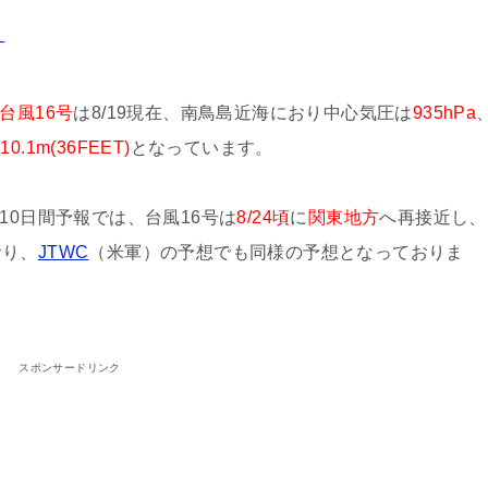
。
台風16号
は8/19現在、南鳥島近海におり中心気圧は
935hPa
は
10.1m(36FEET)
となっています。
10日間予報では、台風16号は
8/24頃
に
関東地方
へ再接近し、
おり、
JTWC
（米軍）の予想でも同様の予想となっておりま
スポンサードリンク