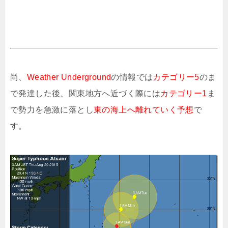
尚、
Weather Underground
の情報では
カテゴリー5
のま
で発達した後、関東地方へ近づく際には
カテゴリー1
ま
で勢力を急激に落とし
東の海上へ離れていく予想
で
す。