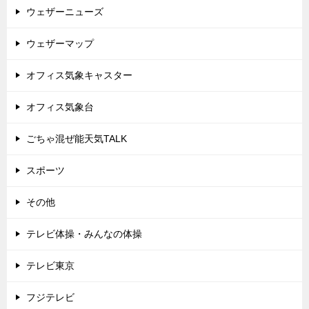
ウェザーニューズ
ウェザーマップ
オフィス気象キャスター
オフィス気象台
ごちゃ混ぜ能天気TALK
スポーツ
その他
テレビ体操・みんなの体操
テレビ東京
フジテレビ