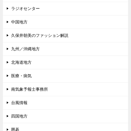
ラジオセンター
中国地方
久保井朝美のファッション解説
九州／沖縄地方
北海道地方
医療・病気
南気象予報士事務所
台風情報
四国地方
囲碁