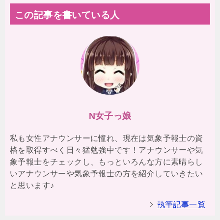
この記事を書いている人
N女子っ娘
私も女性アナウンサーに憧れ、現在は気象予報士の資
格を取得すべく日々猛勉強中です！アナウンサーや気
象予報士をチェックし、もっといろんな方に素晴らし
いアナウンサーや気象予報士の方を紹介していきたい
と思います♪
執筆記事一覧