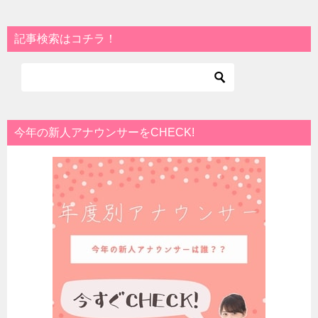
記事検索はコチラ！
今年の新人アナウンサーをCHECK!