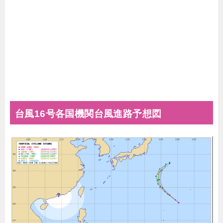
台風16号各国機関台風進路予想図