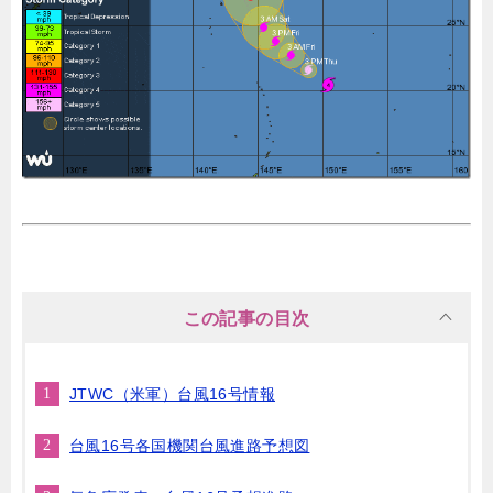
この記事の目次
JTWC（米軍）台風16号情報
台風16号各国機関台風進路予想図