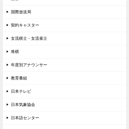
国際放送局
契約キャスター
女流棋士・女流雀士
将棋
年度別アナウンサー
教育番組
日本テレビ
日本気象協会
日本語センター