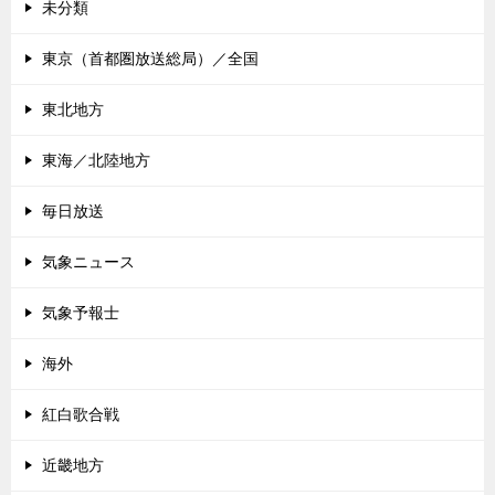
未分類
東京（首都圏放送総局）／全国
東北地方
東海／北陸地方
毎日放送
気象ニュース
気象予報士
海外
紅白歌合戦
近畿地方